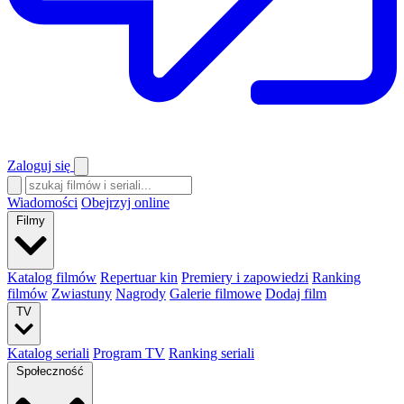
Zaloguj się
Wiadomości
Obejrzyj online
Filmy
Katalog filmów
Repertuar kin
Premiery i zapowiedzi
Ranking
filmów
Zwiastuny
Nagrody
Galerie filmowe
Dodaj film
TV
Katalog seriali
Program TV
Ranking seriali
Społeczność