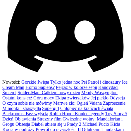
Nowości:
Gorzkie święta
Tylko jedna noc
Psi Patrol i dinozaury
Ice
Cream Man
Homo Sapiens?
Pejzaż w kolorze sepii
Kandydaci
Śmierci
Spider-Man: Całkiem nowy dzień
Młody Waszyngton
Ostatni konsjerż
Góra mocy
Ekipa zwierzaków
Jej piekło
Odyseja
O czym sobie nie mówimy
Martwe zło: Ogień
Vaiana
Zaproszenie
Minionki i straszydła
Supergirl
Chłopiec na krańcach świata
Backrooms. Bez wyjścia
Robin Hood: Koniec legendy
Toy Story 5
Dzień Objawienia
Straszny film
Gwiezdne wojny: Mandalorian i
Grogu
Obsesja
Diabeł ubiera się u Prady 2
Michael
Pucio
Kicia
Kocia w podróży
Powrót do przyszłości II
Odukkam Thudakkam