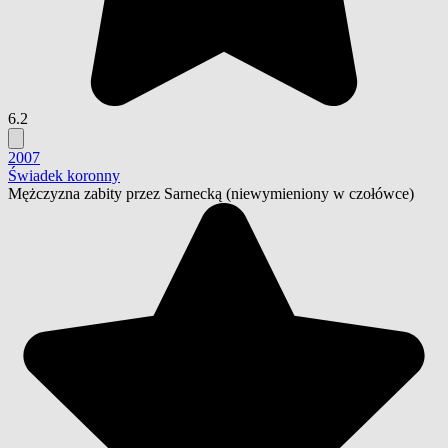
6.2
2007
Świadek koronny
Mężczyzna zabity przez Sarnecką
(niewymieniony w czołówce)