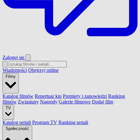
Zaloguj się
Wiadomości
Obejrzyj online
Filmy
Katalog filmów
Repertuar kin
Premiery i zapowiedzi
Ranking
filmów
Zwiastuny
Nagrody
Galerie filmowe
Dodaj film
TV
Katalog seriali
Program TV
Ranking seriali
Społeczność