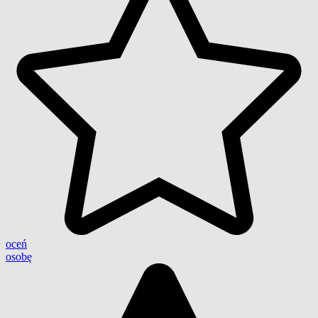
oceń
osobę