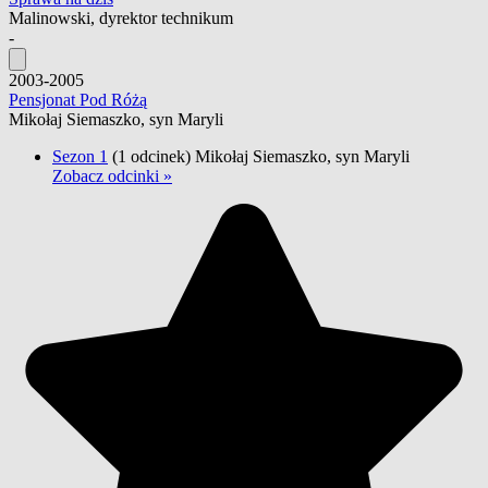
Malinowski, dyrektor technikum
-
2003-2005
Pensjonat Pod Różą
Mikołaj Siemaszko, syn Maryli
Sezon 1
(1 odcinek)
Mikołaj Siemaszko, syn Maryli
Zobacz odcinki »