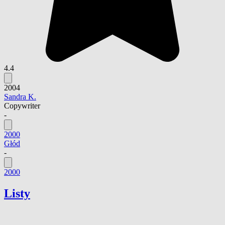
4.4
2004
Sandra K.
Copywriter
-
2000
Głód
-
2000
Listy