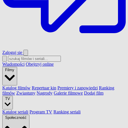
Zaloguj się
Wiadomości
Obejrzyj online
Filmy
Katalog filmów
Repertuar kin
Premiery i zapowiedzi
Ranking
filmów
Zwiastuny
Nagrody
Galerie filmowe
Dodaj film
TV
Katalog seriali
Program TV
Ranking seriali
Społeczność