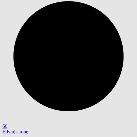
66
Edytuj stronę