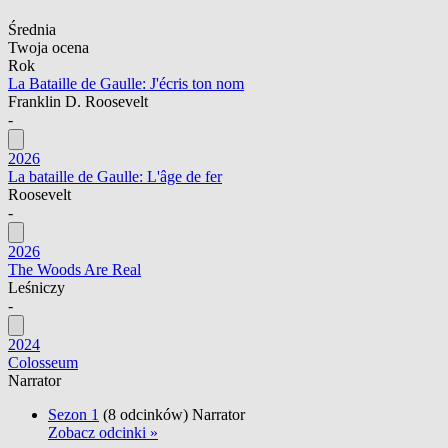
Średnia
Twoja ocena
Rok
La Bataille de Gaulle: J'écris ton nom
Franklin D. Roosevelt
-
2026
La bataille de Gaulle: L'âge de fer
Roosevelt
-
2026
The Woods Are Real
Leśniczy
-
2024
Colosseum
Narrator
Sezon 1
(8 odcinków)
Narrator
Zobacz odcinki »