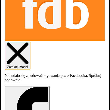
0
osób
lubi
1 nagroda, 3 nominacje i 3 udział w konkursie
zobacz więcej
Zdjęcia
30
Zamknij modal
Nie udało się załadować logowania przez Facebooka. Spróbuj
ponownie.