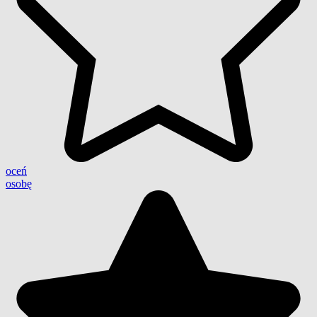
oceń
osobę