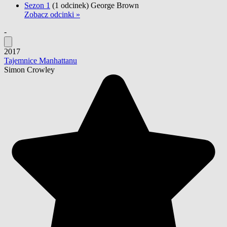
Sezon 1
(1 odcinek)
George Brown
Zobacz odcinki »
-
2017
Tajemnice Manhattanu
Simon Crowley