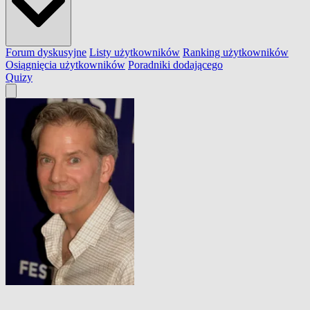
Forum dyskusyjne
Listy użytkowników
Ranking użytkowników
Osiągnięcia użytkowników
Poradniki dodającego
Quizy