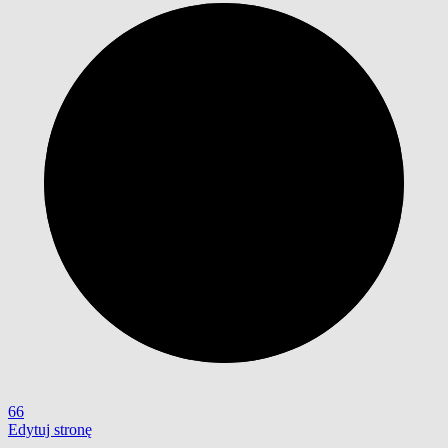
66
Edytuj stronę