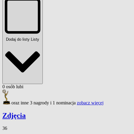
Dodaj do listy
Listy
0
osób
lubi
oraz inne 3 nagrody i 1 nominacja
zobacz więcej
Zdjęcia
36