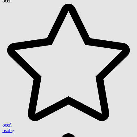
ocen
oceń
osobę