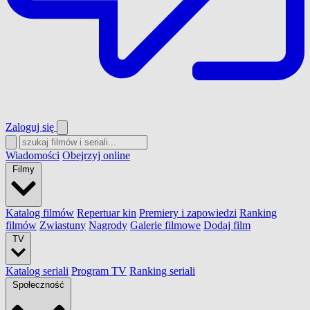
Zaloguj się
Wiadomości
Obejrzyj online
Filmy
Katalog filmów
Repertuar kin
Premiery i zapowiedzi
Ranking
filmów
Zwiastuny
Nagrody
Galerie filmowe
Dodaj film
TV
Katalog seriali
Program TV
Ranking seriali
Społeczność