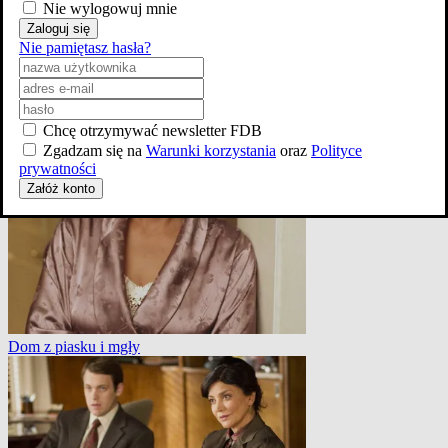
Nie wylogowuj mnie
Zaloguj się
Nie pamiętasz hasła?
Chcę otrzymywać newsletter FDB
Dom z piasku i mgły
Zgadzam się na
Warunki korzystania
oraz
Polityce
prywatności
Załóż konto
Dom z piasku i mgły