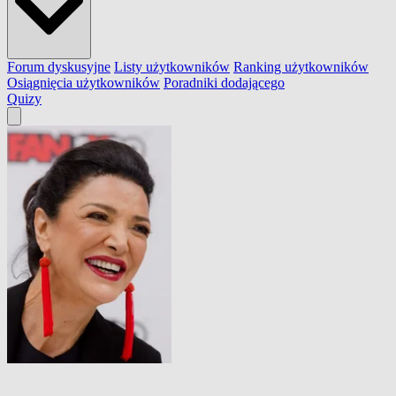
Forum dyskusyjne
Listy użytkowników
Ranking użytkowników
Osiągnięcia użytkowników
Poradniki dodającego
Quizy