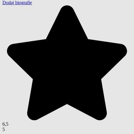
Dodaj biografię
6,5
5