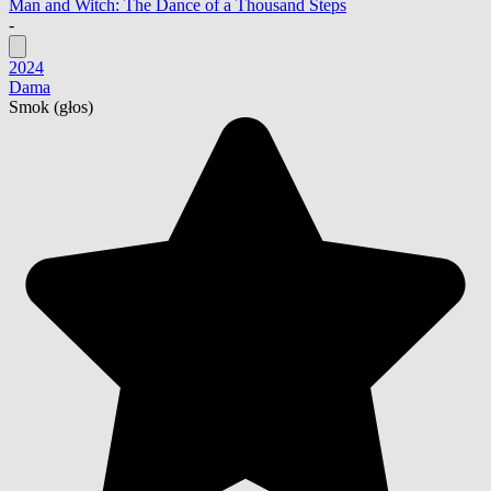
Man and Witch: The Dance of a Thousand Steps
-
2024
Dama
Smok
(głos)