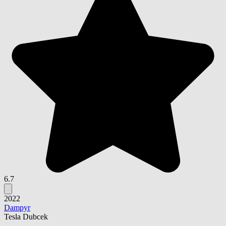
6.7
2022
Dampyr
Tesla Dubcek
-