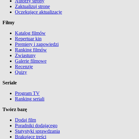
Autorzy strony
Zaktualizuj stronę
Oczekujące aktualizacje
Filmy
Katalog filmów
Repertuar kin
Premiery i zapowiedzi
Ranking filmów
Zwiastuny
Galerie filmowe
Recenzje
Quizy
Seriale
Program TV
Ranking seriali
Twórz bazę
Dodaj film
Poradniki dodającego
Statystyki sprawdzania
Brakujące treści