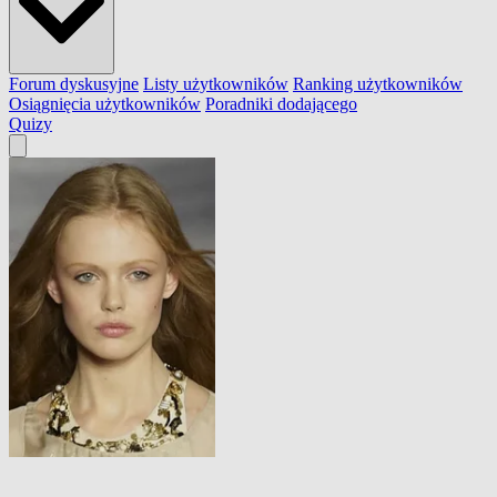
Forum dyskusyjne
Listy użytkowników
Ranking użytkowników
Osiągnięcia użytkowników
Poradniki dodającego
Quizy