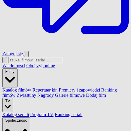
Zaloguj się
Wiadomości
Obejrzyj online
Filmy
Katalog filmów
Repertuar kin
Premiery i zapowiedzi
Ranking
filmów
Zwiastuny
Nagrody
Galerie filmowe
Dodaj film
TV
Katalog seriali
Program TV
Ranking seriali
Społeczność