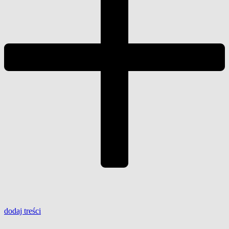
dodaj
treści