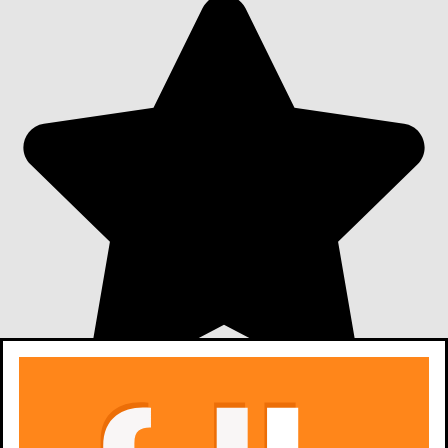
7,2
22
oceny z filmów