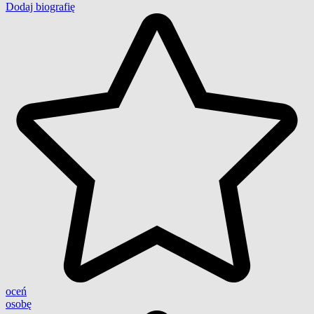
Dodaj biografię
oceń
osobę