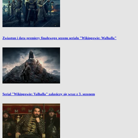
Zwiastun i data premiery finałowego sezonu serialu "Wikingowie: Walhalla"
Serial "Wikingowie: Valhalla" zakończy się wraz z 3. sezonem