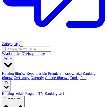
Zaloguj się
Wiadomości
Obejrzyj online
Filmy
Katalog filmów
Repertuar kin
Premiery i zapowiedzi
Ranking
filmów
Zwiastuny
Nagrody
Galerie filmowe
Dodaj film
TV
Katalog seriali
Program TV
Ranking seriali
Społeczność