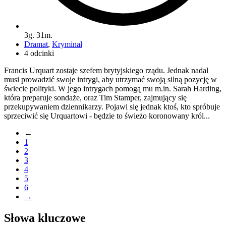
3g. 31m.
Dramat
,
Kryminał
4 odcinki
Francis Urquart zostaje szefem brytyjskiego rządu. Jednak nadal
musi prowadzić swoje intrygi, aby utrzymać swoją silną pozycję w
świecie polityki. W jego intrygach pomogą mu m.in. Sarah Harding,
która preparuje sondaże, oraz Tim Stamper, zajmujący się
przekupywaniem dziennikarzy. Pojawi się jednak ktoś, kto spróbuje
sprzeciwić się Urquartowi - będzie to świeżo koronowany król...
←
1
2
3
4
5
6
→
Słowa kluczowe