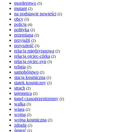
morderstwo
(3)
mutant
(2)
na podstawie powieści
(2)
obcy
(3)
policja
(4)
polityka
(2)
przemiana
(2)
przyjaźń
(2)
przyszłość
(3)
relacja międzyrasowa
(2)
relacja ojciec-córka
(2)
relacja ojciec-syn
(3)
religia
(2)
samobójstwo
(2)
stacja kosmiczna
(2)
statek kosmiczny
(2)
strach
(2)
tajemnica
(2)
tunel czasoprzestrzenny
(2)
walka
(3)
wiara
(2)
wojna
(2)
wojna kosmiczna
(2)
zdrada
(2)
śmierć
(2)