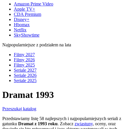
Amazon Prime Video
Apple TV+
CDA Premium
Disney+
Hbomax
Netflix
SkyShowtime
Najpopularniejsze z podziałem na lata
Filmy 2027
Filmy 2026
Filmy 2025
Seriale 2027
Seriale 2026
Seriale 2025
Dramat 1993
Przeszukaj katalog
Przedstawiamy listę 58 najlepszych i najpopularniejszych seriali z
gatunku
Dramat z 1993 roku
. Zobacz
zwiastuny
, oceny, oraz
dowiedz się kto reżyserował i jacy aktorzy występowali w tych