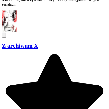
serialach.
Z archiwum X