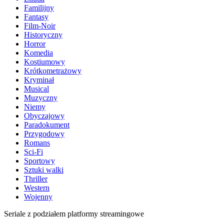
Familijny
Fantasy
Film-Noir
Historyczny
Horror
Komedia
Kostiumowy
Krótkometrażowy
Kryminał
Musical
Muzyczny
Niemy
Obyczajowy
Paradokument
Przygodowy
Romans
Sci-Fi
Sportowy
Sztuki walki
Thriller
Western
Wojenny
Seriale z podziałem platformy streamingowe