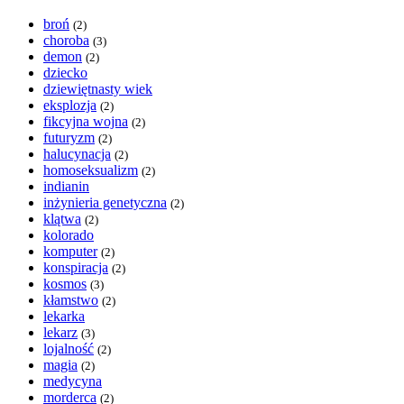
broń
(2)
choroba
(3)
demon
(2)
dziecko
dziewiętnasty wiek
eksplozja
(2)
fikcyjna wojna
(2)
futuryzm
(2)
halucynacja
(2)
homoseksualizm
(2)
indianin
inżynieria genetyczna
(2)
klątwa
(2)
kolorado
komputer
(2)
konspiracja
(2)
kosmos
(3)
kłamstwo
(2)
lekarka
lekarz
(3)
lojalność
(2)
magia
(2)
medycyna
morderca
(2)