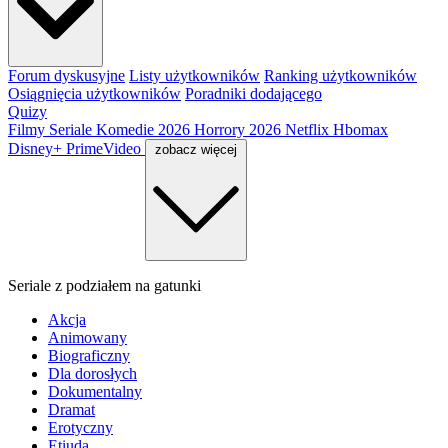
Forum dyskusyjne
Listy użytkowników
Ranking użytkowników
Osiągnięcia użytkowników
Poradniki dodającego
Quizy
Filmy
Seriale
Komedie 2026
Horrory 2026
Netflix
Hbomax
Disney+
PrimeVideo
zobacz więcej
Seriale z podziałem na gatunki
Akcja
Animowany
Biograficzny
Dla dorosłych
Dokumentalny
Dramat
Erotyczny
Etiuda