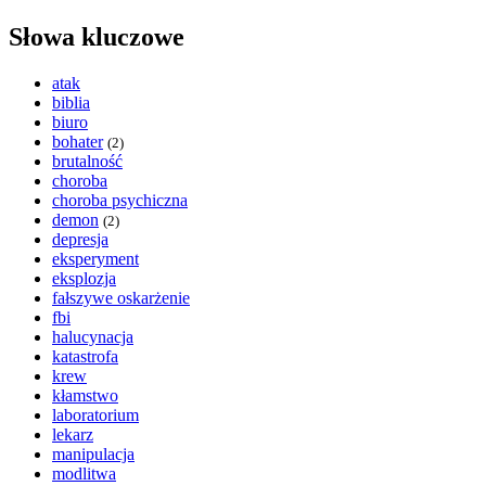
Słowa kluczowe
atak
biblia
biuro
bohater
(2)
brutalność
choroba
choroba psychiczna
demon
(2)
depresja
eksperyment
eksplozja
fałszywe oskarżenie
fbi
halucynacja
katastrofa
krew
kłamstwo
laboratorium
lekarz
manipulacja
modlitwa