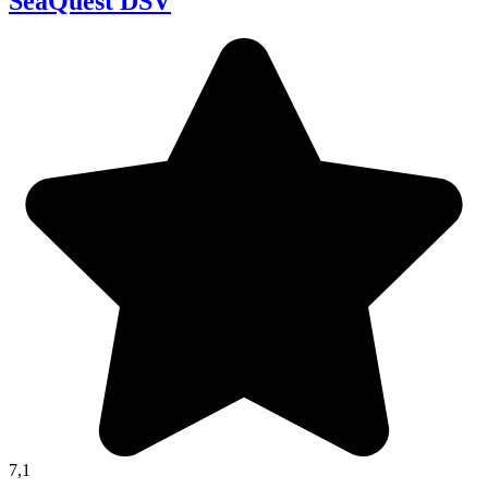
SeaQuest DSV
7,1