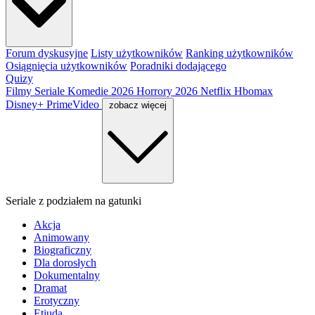
Forum dyskusyjne
Listy użytkowników
Ranking użytkowników
Osiągnięcia użytkowników
Poradniki dodającego
Quizy
Filmy
Seriale
Komedie 2026
Horrory 2026
Netflix
Hbomax
Disney+
PrimeVideo
zobacz więcej
Seriale z podziałem na gatunki
Akcja
Animowany
Biograficzny
Dla dorosłych
Dokumentalny
Dramat
Erotyczny
Etiuda