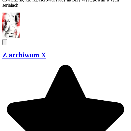
serialach.
Z archiwum X