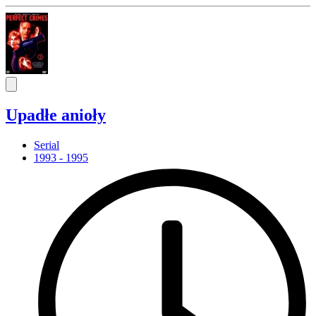
Upadłe anioły
Serial
1993 - 1995