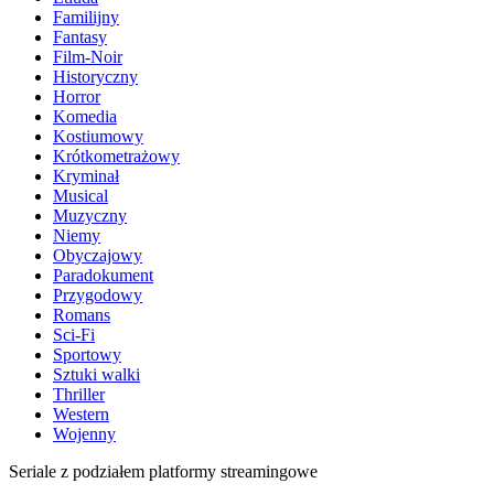
Familijny
Fantasy
Film-Noir
Historyczny
Horror
Komedia
Kostiumowy
Krótkometrażowy
Kryminał
Musical
Muzyczny
Niemy
Obyczajowy
Paradokument
Przygodowy
Romans
Sci-Fi
Sportowy
Sztuki walki
Thriller
Western
Wojenny
Seriale z podziałem platformy streamingowe