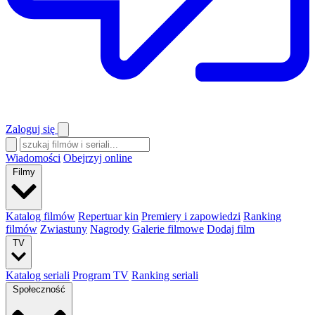
Zaloguj się
Wiadomości
Obejrzyj online
Filmy
Katalog filmów
Repertuar kin
Premiery i zapowiedzi
Ranking
filmów
Zwiastuny
Nagrody
Galerie filmowe
Dodaj film
TV
Katalog seriali
Program TV
Ranking seriali
Społeczność