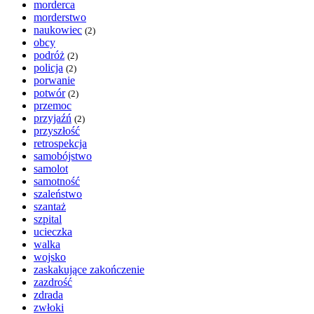
morderca
morderstwo
naukowiec
(2)
obcy
podróż
(2)
policja
(2)
porwanie
potwór
(2)
przemoc
przyjaźń
(2)
przyszłość
retrospekcja
samobójstwo
samolot
samotność
szaleństwo
szantaż
szpital
ucieczka
walka
wojsko
zaskakujące zakończenie
zazdrość
zdrada
zwłoki