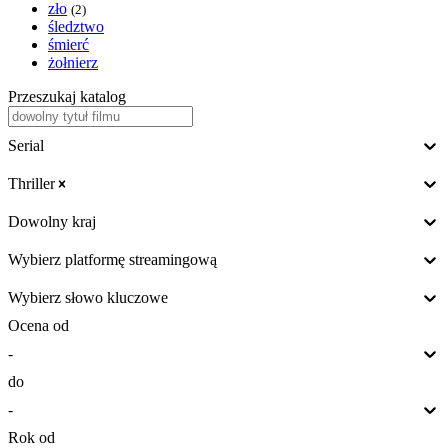
zło
(2)
śledztwo
śmierć
żołnierz
Przeszukaj katalog
Serial
Thriller
Dowolny kraj
Wybierz platformę streamingową
Wybierz słowo kluczowe
Ocena od
-
do
-
Rok od