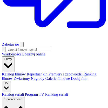
Zaloguj się
Wiadomości
Obejrzyj online
Filmy
Katalog filmów
Repertuar kin
Premiery i zapowiedzi
Ranking
filmów
Zwiastuny
Nagrody
Galerie filmowe
Dodaj film
TV
Katalog seriali
Program TV
Ranking seriali
Społeczność