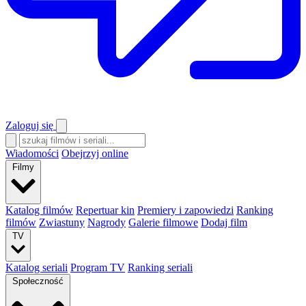
Zaloguj się
Wiadomości
Obejrzyj online
Filmy
Katalog filmów
Repertuar kin
Premiery i zapowiedzi
Ranking
filmów
Zwiastuny
Nagrody
Galerie filmowe
Dodaj film
TV
Katalog seriali
Program TV
Ranking seriali
Społeczność