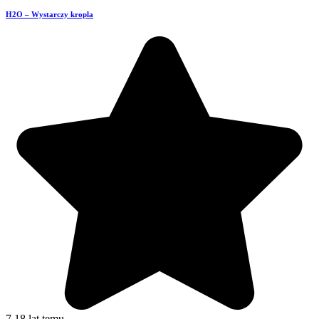
H2O – Wystarczy kropla
7
18 lat temu