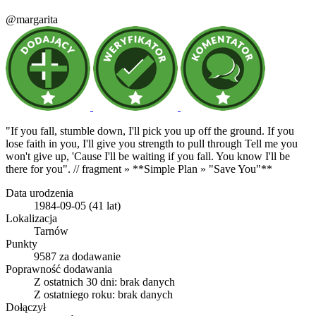
@margarita
"If you fall, stumble down, I'll pick you up off the ground. If you
lose faith in you, I'll give you strength to pull through Tell me you
won't give up, 'Cause I'll be waiting if you fall. You know I'll be
there for you". // fragment » **Simple Plan » "Save You"**
Data urodzenia
1984-09-05 (41 lat)
Lokalizacja
Tarnów
Punkty
9587 za dodawanie
Poprawność dodawania
Z ostatnich 30 dni:
brak danych
Z ostatniego roku:
brak danych
Dołączył