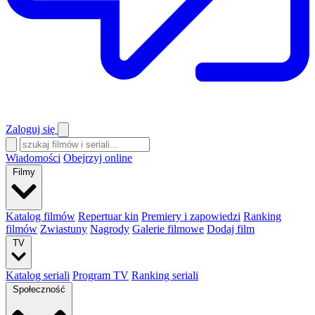
Zaloguj się
Wiadomości
Obejrzyj online
Filmy
Katalog filmów
Repertuar kin
Premiery i zapowiedzi
Ranking
filmów
Zwiastuny
Nagrody
Galerie filmowe
Dodaj film
TV
Katalog seriali
Program TV
Ranking seriali
Społeczność