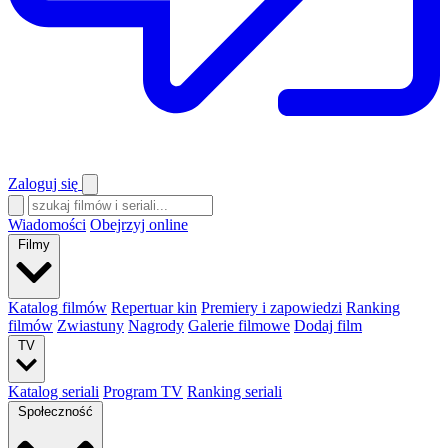
Zaloguj się
Wiadomości
Obejrzyj online
Filmy
Katalog filmów
Repertuar kin
Premiery i zapowiedzi
Ranking
filmów
Zwiastuny
Nagrody
Galerie filmowe
Dodaj film
TV
Katalog seriali
Program TV
Ranking seriali
Społeczność