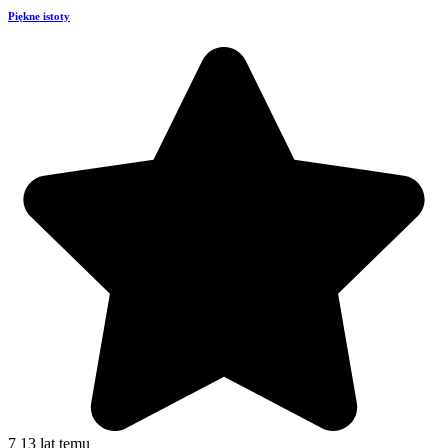
Piękne istoty
7
13 lat temu