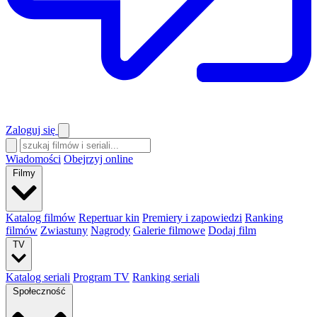
Zaloguj się
Wiadomości
Obejrzyj online
Filmy
Katalog filmów
Repertuar kin
Premiery i zapowiedzi
Ranking
filmów
Zwiastuny
Nagrody
Galerie filmowe
Dodaj film
TV
Katalog seriali
Program TV
Ranking seriali
Społeczność