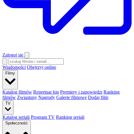
Zaloguj się
Wiadomości
Obejrzyj online
Filmy
Katalog filmów
Repertuar kin
Premiery i zapowiedzi
Ranking
filmów
Zwiastuny
Nagrody
Galerie filmowe
Dodaj film
TV
Katalog seriali
Program TV
Ranking seriali
Społeczność