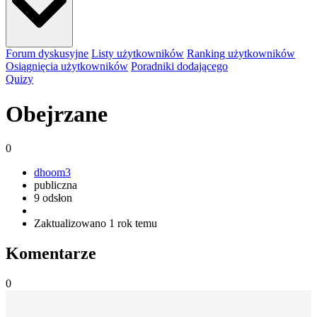
Forum dyskusyjne
Listy użytkowników
Ranking użytkowników
Osiągnięcia użytkowników
Poradniki dodającego
Quizy
Obejrzane
0
dhoom3
publiczna
9 odsłon
Zaktualizowano
1 rok temu
Komentarze
0