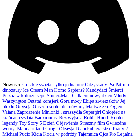
Nowości:
Gorzkie święta
Tylko jedna noc
Odzyskany
Psi Patrol i
dinozaury
Ice Cream Man
Homo Sapiens?
Kandydaci Śmierci
Pejzaż w kolorze sepii
Spider-Man: Całkiem nowy dzień
Młody
Waszyngton
Ostatni konsjerż
Góra mocy
Ekipa zwierzaków
Jej
piekło
Odyseja
O czym sobie nie mówimy
Martwe zło: Ogień
Vaiana
Zaproszenie
Minionki i straszydła
Supergirl
Chłopiec na
krańcach świata
Backrooms. Bez wyjścia
Robin Hood: Koniec
legendy
Toy Story 5
Dzień Objawienia
Straszny film
Gwiezdne
wojny: Mandalorian i Grogu
Obsesja
Diabeł ubiera się u Prady 2
Michael
Pucio
Kicia Kocia w podróży
Tajemnica Ojca Pio
Legalna