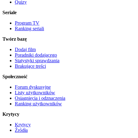
Quizy
Seriale
Program TV
Ranking seriali
Twórz bazę
Dodaj film
Poradniki dodającego
Statystyki sprawdzania
Brakujące treści
Społeczność
Forum dyskusyjne
Listy użytkowników
Osiągnięcia i odznaczenia
Ranking użytkowników
Krytycy
Krytycy
Źródła