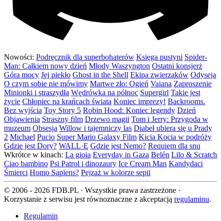
Nowości:
Podręcznik dla superbohaterów
Księga pustyni
Spider-
Man: Całkiem nowy dzień
Młody Waszyngton
Ostatni konsjerż
Góra mocy
Jej piekło
Ghost in the Shell
Ekipa zwierzaków
Odyseja
O czym sobie nie mówimy
Martwe zło: Ogień
Vaiana
Zaproszenie
Minionki i straszydła
Wędrówka na północ
Supergirl
Takie jest
życie
Chłopiec na krańcach świata
Koniec imprezy!
Backrooms.
Bez wyjścia
Toy Story 5
Robin Hood: Koniec legendy
Dzień
Objawienia
Straszny film
Drzewo magii
Tom i Jerry: Przygoda w
muzeum
Obsesja
Willow i tajemniczy las
Diabeł ubiera się u Prady
2
Michael
Pucio
Super Mario Galaxy Film
Kicia Kocia w podróży
Gdzie jest Dory?
WALL·E
Gdzie jest Nemo?
Requiem dla snu
Wkrótce w kinach:
La gioia
Everyday in Gaza
Belén
Lilo & Scratch
Ciao bambino
Psi Patrol i dinozaury
Ice Cream Man
Kandydaci
Śmierci
Homo Sapiens?
Pejzaż w kolorze sepii
© 2006 - 2026 FDB.PL · Wszystkie prawa zastrzeżone ·
Korzystanie z serwisu jest równoznaczne z akceptacją
regulaminu
.
Regulamin