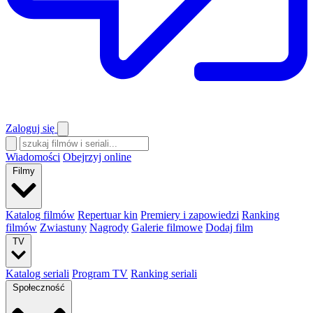
Zaloguj się
Wiadomości
Obejrzyj online
Filmy
Katalog filmów
Repertuar kin
Premiery i zapowiedzi
Ranking
filmów
Zwiastuny
Nagrody
Galerie filmowe
Dodaj film
TV
Katalog seriali
Program TV
Ranking seriali
Społeczność