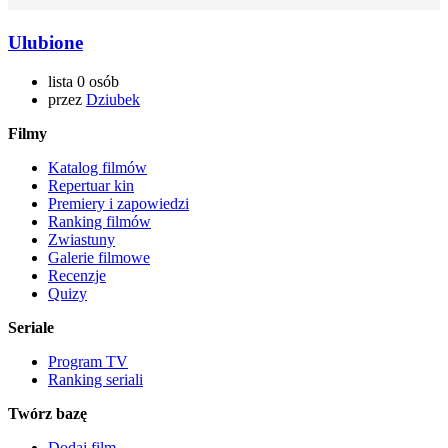
Ulubione
lista 0 osób
przez
Dziubek
Filmy
Katalog filmów
Repertuar kin
Premiery i zapowiedzi
Ranking filmów
Zwiastuny
Galerie filmowe
Recenzje
Quizy
Seriale
Program TV
Ranking seriali
Twórz bazę
Dodaj film