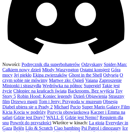
Nowości:
Podręcznik dla superbohaterów
Odzyskany
Spider-Man:
Całkiem nowy dzień
Młody Waszyngton
Ostatni konsjerż
Góra
mocy
Jej piekło
Ekipa zwierzaków
Ghost in the Shell
Odyseja
O
czym sobie nie mówimy
Martwe zło: Ogień
Vaiana
Zaproszenie
Minionki i straszydła
Wędrówka na północ
Supergirl
Takie jest
życie
Chłopiec na krańcach świata
Backrooms. Bez wyjścia
Toy
Story 5
Robin Hood: Koniec legendy
Dzień Objawienia
Straszny
film
Drzewo magii
Tom i Jerry: Przygoda w muzeum
Obsesja
Diabeł ubiera się u Prady 2
Michael
Pucio
Super Mario Galaxy Film
Kicia Kocia w podróży
Pozycja obowiązkowa
Kacper i Emma na
safari
Gdzie jest Dory?
WALL·E
Gdzie jest Nemo?
Requiem dla
snu
Powrót do przyszłości
Wkrótce w kinach:
La gioia
Everyday in
Gaza
Belén
Lilo & Scratch
Ciao bambino
Psi Patrol i dinozaury
Ice