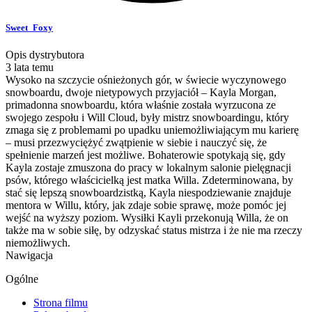
Sweet_Foxy
Opis dystrybutora
3 lata temu
Wysoko na szczycie ośnieżonych gór, w świecie wyczynowego
snowboardu, dwoje nietypowych przyjaciół – Kayla Morgan,
primadonna snowboardu, która właśnie została wyrzucona ze
swojego zespołu i Will Cloud, były mistrz snowboardingu, który
zmaga się z problemami po upadku uniemożliwiającym mu karierę
– musi przezwyciężyć zwątpienie w siebie i nauczyć się, że
spełnienie marzeń jest możliwe. Bohaterowie spotykają się, gdy
Kayla zostaje zmuszona do pracy w lokalnym salonie pielęgnacji
psów, którego właścicielką jest matka Willa. Zdeterminowana, by
stać się lepszą snowboardzistką, Kayla niespodziewanie znajduje
mentora w Willu, który, jak zdaje sobie sprawę, może pomóc jej
wejść na wyższy poziom. Wysiłki Kayli przekonują Willa, że on
także ma w sobie siłę, by odzyskać status mistrza i że nie ma rzeczy
niemożliwych.
Nawigacja
Ogólne
Strona filmu