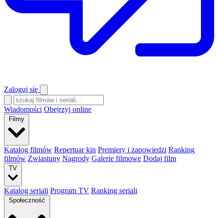
Zaloguj się
Wiadomości
Obejrzyj online
Filmy
Katalog filmów
Repertuar kin
Premiery i zapowiedzi
Ranking
filmów
Zwiastuny
Nagrody
Galerie filmowe
Dodaj film
TV
Katalog seriali
Program TV
Ranking seriali
Społeczność