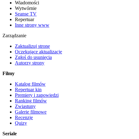
Wiadomości
Wytwórnie
Seanse TV
Repertuar
Inne strony www
Zarządzanie
Zaktualizuj stronę
Oczekujące aktualizacje
Zgłoś do usunięcia
Autorzy strony
Filmy
Katalog filmów
Repertuar kin
Premiery i zapowiedzi
Ranking filmów
Zwiastuny
Galerie filmowe
Recenzje
Quizy
Seriale