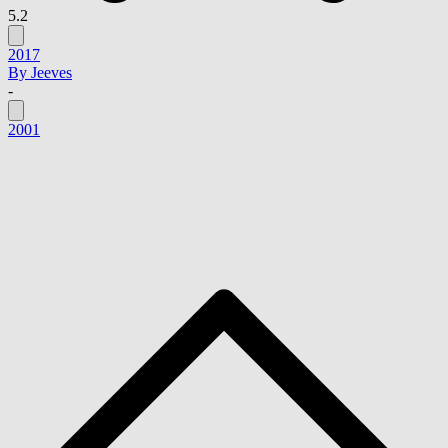
5.2
2017
By Jeeves
-
2001