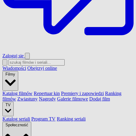
Zaloguj się
Wiadomości
Obejrzyj online
Filmy
Katalog filmów
Repertuar kin
Premiery i zapowiedzi
Ranking
filmów
Zwiastuny
Nagrody
Galerie filmowe
Dodaj film
TV
Katalog seriali
Program TV
Ranking seriali
Społeczność