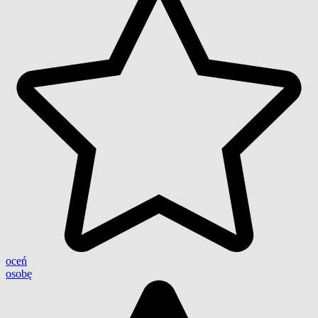
oceń
osobę