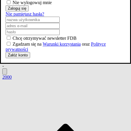
Średnia
Nie wylogowuj mnie
Twoja ocena
Zaloguj się
Rok
Nie pamiętasz hasła?
Les Miserables. Nędznicy
-
2010
Chcę otrzymywać newsletter FDB
By Jeeves
-
Zgadzam się na
Warunki korzystania
oraz
Polityce
prywatności
2001
Załóż konto
Jesus Christ Superstar
-
2000