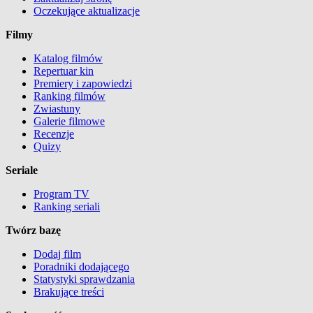
Oczekujące aktualizacje
Filmy
Katalog filmów
Repertuar kin
Premiery i zapowiedzi
Ranking filmów
Zwiastuny
Galerie filmowe
Recenzje
Quizy
Seriale
Program TV
Ranking seriali
Twórz bazę
Dodaj film
Poradniki dodającego
Statystyki sprawdzania
Brakujące treści