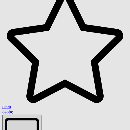
oceń
osobę