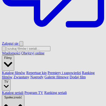
Zaloguj się
Wiadomości
Obejrzyj online
Filmy
Katalog filmów
Repertuar kin
Premiery i zapowiedzi
Ranking
filmów
Zwiastuny
Nagrody
Galerie filmowe
Dodaj film
TV
Katalog seriali
Program TV
Ranking seriali
Społeczność