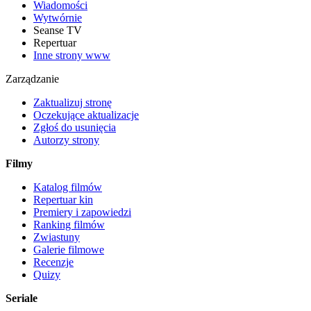
Wiadomości
Wytwórnie
Seanse TV
Repertuar
Inne strony www
Zarządzanie
Zaktualizuj stronę
Oczekujące aktualizacje
Zgłoś do usunięcia
Autorzy strony
Filmy
Katalog filmów
Repertuar kin
Premiery i zapowiedzi
Ranking filmów
Zwiastuny
Galerie filmowe
Recenzje
Quizy
Seriale