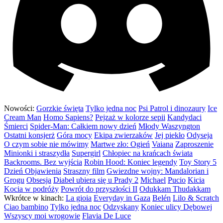
Nowości:
Gorzkie święta
Tylko jedna noc
Psi Patrol i dinozaury
Ice
Cream Man
Homo Sapiens?
Pejzaż w kolorze sepii
Kandydaci
Śmierci
Spider-Man: Całkiem nowy dzień
Młody Waszyngton
Ostatni konsjerż
Góra mocy
Ekipa zwierzaków
Jej piekło
Odyseja
O czym sobie nie mówimy
Martwe zło: Ogień
Vaiana
Zaproszenie
Minionki i straszydła
Supergirl
Chłopiec na krańcach świata
Backrooms. Bez wyjścia
Robin Hood: Koniec legendy
Toy Story 5
Dzień Objawienia
Straszny film
Gwiezdne wojny: Mandalorian i
Grogu
Obsesja
Diabeł ubiera się u Prady 2
Michael
Pucio
Kicia
Kocia w podróży
Powrót do przyszłości II
Odukkam Thudakkam
Wkrótce w kinach:
La gioia
Everyday in Gaza
Belén
Lilo & Scratch
Ciao bambino
Tylko jedna noc
Odzyskany
Koniec ulicy Dębowej
Wszyscy moi wrogowie
Flavia De Luce