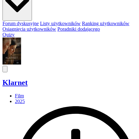
Forum dyskusyjne
Listy użytkowników
Ranking użytkowników
Osiągnięcia użytkowników
Poradniki dodającego
Quizy
Klarnet
Film
2025