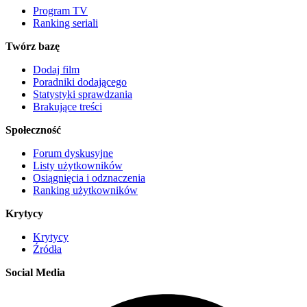
Program TV
Ranking seriali
Twórz bazę
Dodaj film
Poradniki dodającego
Statystyki sprawdzania
Brakujące treści
Społeczność
Forum dyskusyjne
Listy użytkowników
Osiągnięcia i odznaczenia
Ranking użytkowników
Krytycy
Krytycy
Źródła
Social Media