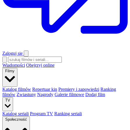
Zaloguj się
Wiadomości
Obejrzyj online
Filmy
Katalog filmów
Repertuar kin
Premiery i zapowiedzi
Ranking
filmów
Zwiastuny
Nagrody
Galerie filmowe
Dodaj film
TV
Katalog seriali
Program TV
Ranking seriali
Społeczność