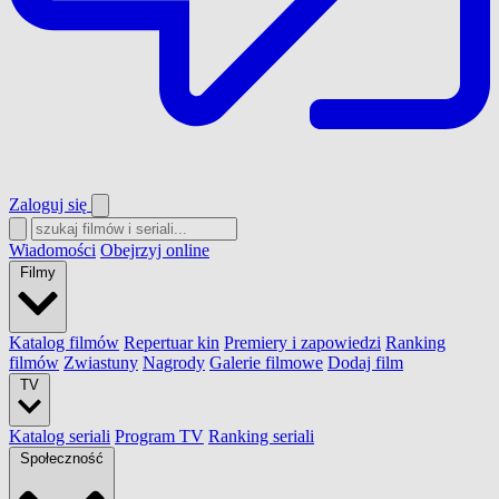
Zaloguj się
Wiadomości
Obejrzyj online
Filmy
Katalog filmów
Repertuar kin
Premiery i zapowiedzi
Ranking
filmów
Zwiastuny
Nagrody
Galerie filmowe
Dodaj film
TV
Katalog seriali
Program TV
Ranking seriali
Społeczność