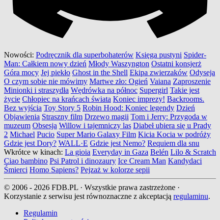
Nowości:
Podręcznik dla superbohaterów
Księga pustyni
Spider-
Man: Całkiem nowy dzień
Młody Waszyngton
Ostatni konsjerż
Góra mocy
Jej piekło
Ghost in the Shell
Ekipa zwierzaków
Odyseja
O czym sobie nie mówimy
Martwe zło: Ogień
Vaiana
Zaproszenie
Minionki i straszydła
Wędrówka na północ
Supergirl
Takie jest
życie
Chłopiec na krańcach świata
Koniec imprezy!
Backrooms.
Bez wyjścia
Toy Story 5
Robin Hood: Koniec legendy
Dzień
Objawienia
Straszny film
Drzewo magii
Tom i Jerry: Przygoda w
muzeum
Obsesja
Willow i tajemniczy las
Diabeł ubiera się u Prady
2
Michael
Pucio
Super Mario Galaxy Film
Kicia Kocia w podróży
Gdzie jest Dory?
WALL·E
Gdzie jest Nemo?
Requiem dla snu
Wkrótce w kinach:
La gioia
Everyday in Gaza
Belén
Lilo & Scratch
Ciao bambino
Psi Patrol i dinozaury
Ice Cream Man
Kandydaci
Śmierci
Homo Sapiens?
Pejzaż w kolorze sepii
© 2006 - 2026 FDB.PL · Wszystkie prawa zastrzeżone ·
Korzystanie z serwisu jest równoznaczne z akceptacją
regulaminu
.
Regulamin