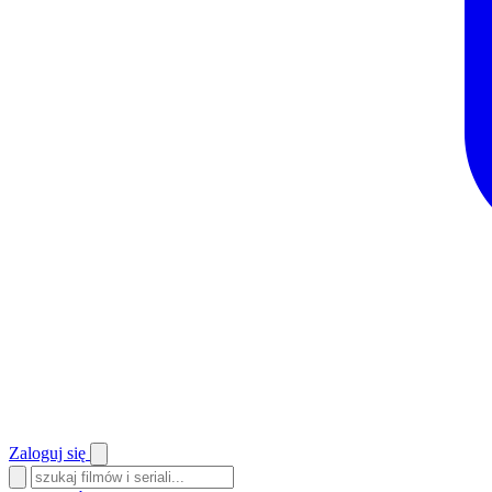
Zaloguj się