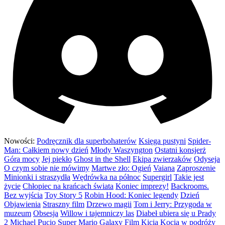
Nowości:
Podręcznik dla superbohaterów
Księga pustyni
Spider-
Man: Całkiem nowy dzień
Młody Waszyngton
Ostatni konsjerż
Góra mocy
Jej piekło
Ghost in the Shell
Ekipa zwierzaków
Odyseja
O czym sobie nie mówimy
Martwe zło: Ogień
Vaiana
Zaproszenie
Minionki i straszydła
Wędrówka na północ
Supergirl
Takie jest
życie
Chłopiec na krańcach świata
Koniec imprezy!
Backrooms.
Bez wyjścia
Toy Story 5
Robin Hood: Koniec legendy
Dzień
Objawienia
Straszny film
Drzewo magii
Tom i Jerry: Przygoda w
muzeum
Obsesja
Willow i tajemniczy las
Diabeł ubiera się u Prady
2
Michael
Pucio
Super Mario Galaxy Film
Kicia Kocia w podróży