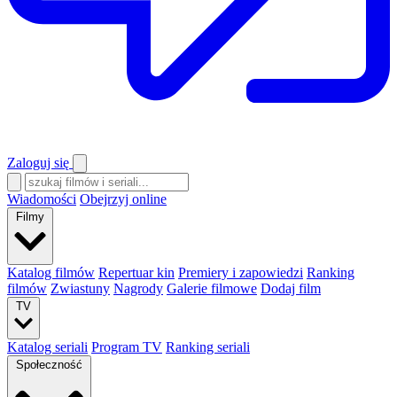
Zaloguj się
Wiadomości
Obejrzyj online
Filmy
Katalog filmów
Repertuar kin
Premiery i zapowiedzi
Ranking
filmów
Zwiastuny
Nagrody
Galerie filmowe
Dodaj film
TV
Katalog seriali
Program TV
Ranking seriali
Społeczność