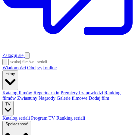
Zaloguj się
Wiadomości
Obejrzyj online
Filmy
Katalog filmów
Repertuar kin
Premiery i zapowiedzi
Ranking
filmów
Zwiastuny
Nagrody
Galerie filmowe
Dodaj film
TV
Katalog seriali
Program TV
Ranking seriali
Społeczność