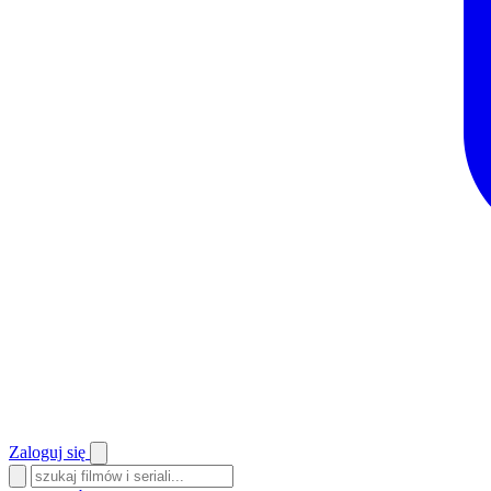
Zaloguj się