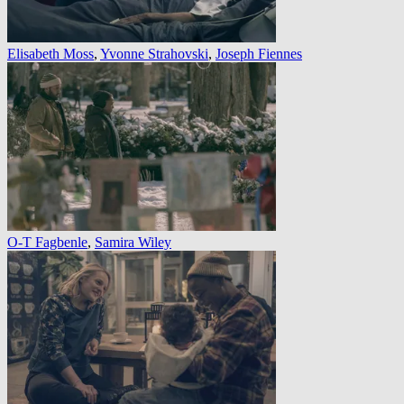
Elisabeth Moss
,
Yvonne Strahovski
,
Joseph Fiennes
O-T Fagbenle
,
Samira Wiley