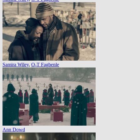
Samira Wiley
,
O-T Fagbenle
Ann Dowd