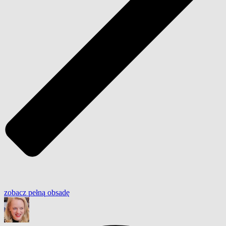
zobacz
pełną
obsadę