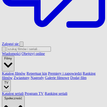
Zaloguj się
Wiadomości
Obejrzyj online
Filmy
Katalog filmów
Repertuar kin
Premiery i zapowiedzi
Ranking
filmów
Zwiastuny
Nagrody
Galerie filmowe
Dodaj film
TV
Katalog seriali
Program TV
Ranking seriali
Społeczność