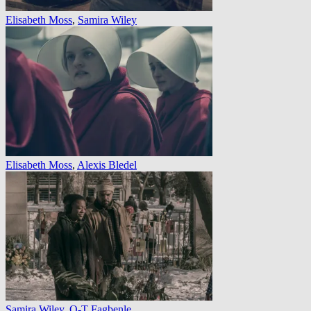
Elisabeth Moss
,
Samira Wiley
Elisabeth Moss
,
Alexis Bledel
Samira Wiley
,
O-T Fagbenle