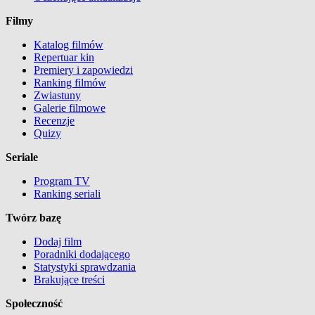
Filmy
Katalog filmów
Repertuar kin
Premiery i zapowiedzi
Ranking filmów
Zwiastuny
Galerie filmowe
Recenzje
Quizy
Seriale
Program TV
Ranking seriali
Twórz bazę
Dodaj film
Poradniki dodającego
Statystyki sprawdzania
Brakujące treści
Społeczność