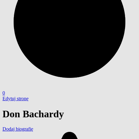
0
Edytuj stronę
Don Bachardy
Dodaj biografię