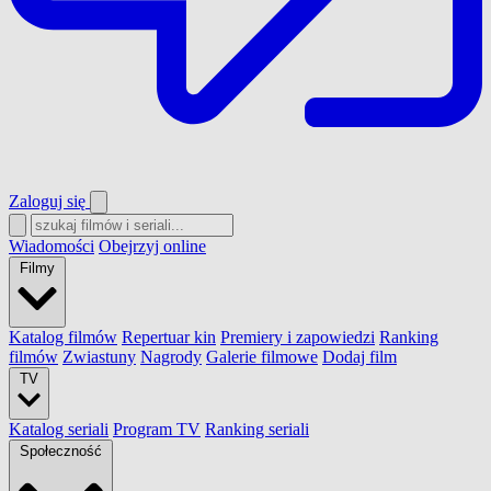
Zaloguj się
Wiadomości
Obejrzyj online
Filmy
Katalog filmów
Repertuar kin
Premiery i zapowiedzi
Ranking
filmów
Zwiastuny
Nagrody
Galerie filmowe
Dodaj film
TV
Katalog seriali
Program TV
Ranking seriali
Społeczność