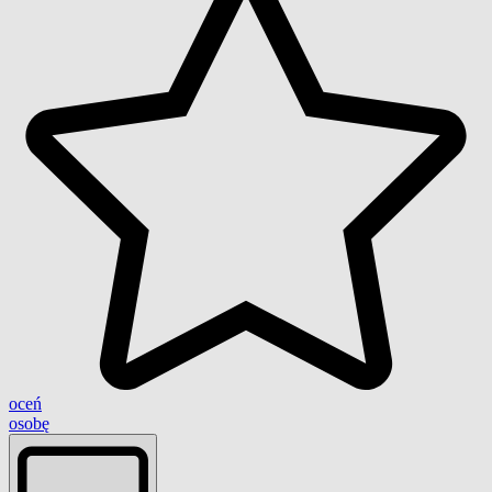
oceń
osobę