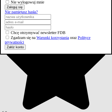
Nie wylogowuj mnie
2024
Zaloguj się
Ratchet i Clank
Nie pamiętasz hasła?
Chcę otrzymywać newsletter FDB
Zgadzam się na
Warunki korzystania
oraz
Polityce
prywatności
Załóż konto