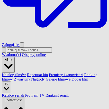
Zaloguj się
Wiadomości
Obejrzyj online
Filmy
Katalog filmów
Repertuar kin
Premiery i zapowiedzi
Ranking
filmów
Zwiastuny
Nagrody
Galerie filmowe
Dodaj film
TV
Katalog seriali
Program TV
Ranking seriali
Społeczność