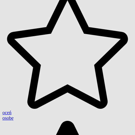
oceń
osobę