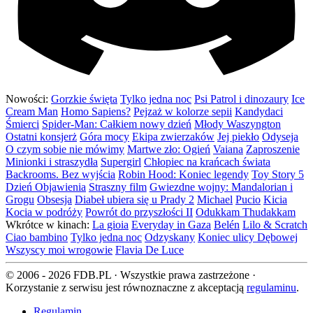
Nowości:
Gorzkie święta
Tylko jedna noc
Psi Patrol i dinozaury
Ice
Cream Man
Homo Sapiens?
Pejzaż w kolorze sepii
Kandydaci
Śmierci
Spider-Man: Całkiem nowy dzień
Młody Waszyngton
Ostatni konsjerż
Góra mocy
Ekipa zwierzaków
Jej piekło
Odyseja
O czym sobie nie mówimy
Martwe zło: Ogień
Vaiana
Zaproszenie
Minionki i straszydła
Supergirl
Chłopiec na krańcach świata
Backrooms. Bez wyjścia
Robin Hood: Koniec legendy
Toy Story 5
Dzień Objawienia
Straszny film
Gwiezdne wojny: Mandalorian i
Grogu
Obsesja
Diabeł ubiera się u Prady 2
Michael
Pucio
Kicia
Kocia w podróży
Powrót do przyszłości II
Odukkam Thudakkam
Wkrótce w kinach:
La gioia
Everyday in Gaza
Belén
Lilo & Scratch
Ciao bambino
Tylko jedna noc
Odzyskany
Koniec ulicy Dębowej
Wszyscy moi wrogowie
Flavia De Luce
© 2006 - 2026 FDB.PL · Wszystkie prawa zastrzeżone ·
Korzystanie z serwisu jest równoznaczne z akceptacją
regulaminu
.
Regulamin