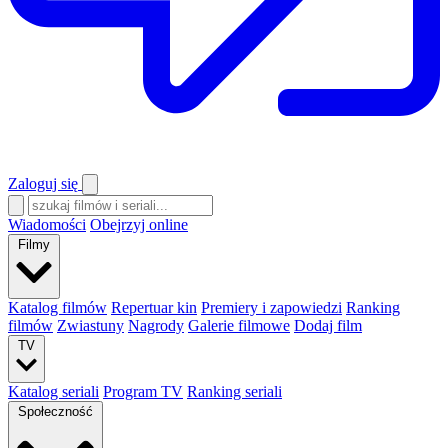
Zaloguj się
Wiadomości
Obejrzyj online
Filmy
Katalog filmów
Repertuar kin
Premiery i zapowiedzi
Ranking
filmów
Zwiastuny
Nagrody
Galerie filmowe
Dodaj film
TV
Katalog seriali
Program TV
Ranking seriali
Społeczność