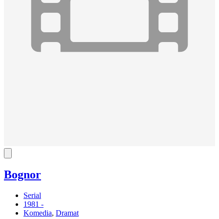
Bognor
Serial
1981 -
Komedia
,
Dramat