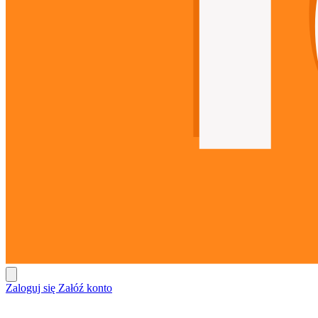
Zaloguj się
Załóź konto