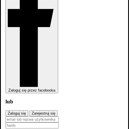
Sezon 1
(6 odcinków)
(również) (scenarzysta etatowy)
Zobacz odcinki »
-
2024
Pozostałe informacje
Zaloguj się przez facebooka
lub
Zaloguj się
Zarejestruj się