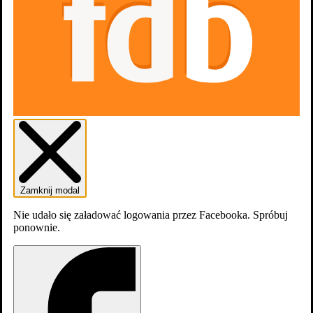
Zamknij modal
Scenariusz
Nie udało się załadować logowania przez Facebooka. Spróbuj
ponownie.
Średnia
Twoja ocena
Rok
Sunny
(również) (scenarzysta etatowy)