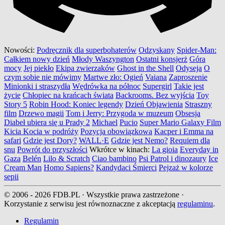
Nowości:
Podręcznik dla superbohaterów
Odzyskany
Spider-Man:
Całkiem nowy dzień
Młody Waszyngton
Ostatni konsjerż
Góra
mocy
Jej piekło
Ekipa zwierzaków
Ghost in the Shell
Odyseja
O
czym sobie nie mówimy
Martwe zło: Ogień
Vaiana
Zaproszenie
Minionki i straszydła
Wędrówka na północ
Supergirl
Takie jest
życie
Chłopiec na krańcach świata
Backrooms. Bez wyjścia
Toy
Story 5
Robin Hood: Koniec legendy
Dzień Objawienia
Straszny
film
Drzewo magii
Tom i Jerry: Przygoda w muzeum
Obsesja
Diabeł ubiera się u Prady 2
Michael
Pucio
Super Mario Galaxy Film
Kicia Kocia w podróży
Pozycja obowiązkowa
Kacper i Emma na
safari
Gdzie jest Dory?
WALL·E
Gdzie jest Nemo?
Requiem dla
snu
Powrót do przyszłości
Wkrótce w kinach:
La gioia
Everyday in
Gaza
Belén
Lilo & Scratch
Ciao bambino
Psi Patrol i dinozaury
Ice
Cream Man
Homo Sapiens?
Kandydaci Śmierci
Pejzaż w kolorze
sepii
© 2006 - 2026 FDB.PL · Wszystkie prawa zastrzeżone ·
Korzystanie z serwisu jest równoznaczne z akceptacją
regulaminu
.
Regulamin