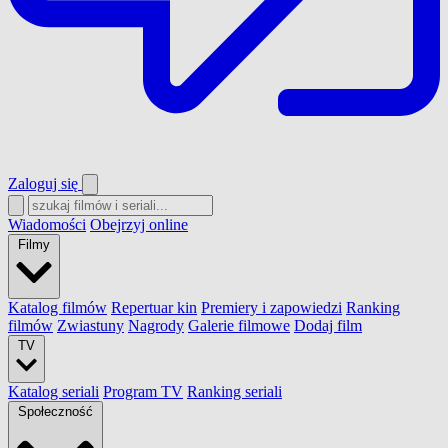
Zaloguj się
Wiadomości
Obejrzyj online
Filmy
Katalog filmów
Repertuar kin
Premiery i zapowiedzi
Ranking
filmów
Zwiastuny
Nagrody
Galerie filmowe
Dodaj film
TV
Katalog seriali
Program TV
Ranking seriali
Społeczność