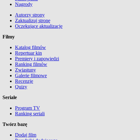
Nagrody
Autorzy strony
Zaktualizuj stronę
Oczekujące aktualizacje
Filmy
Katalog filmów
Repertuar kin
Premiery i zapowiedzi
Ranking filmów
Zwiastuny
Galerie filmowe
Recenzje
Quizy
Seriale
Program TV
Ranking seriali
Twórz bazę
Dodaj film