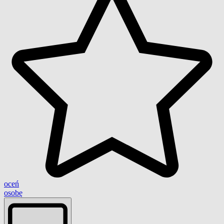
oceń
osobę