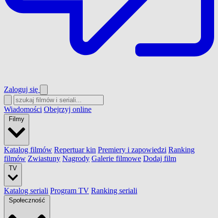
Zaloguj się
Wiadomości
Obejrzyj online
Filmy
Katalog filmów
Repertuar kin
Premiery i zapowiedzi
Ranking
filmów
Zwiastuny
Nagrody
Galerie filmowe
Dodaj film
TV
Katalog seriali
Program TV
Ranking seriali
Społeczność