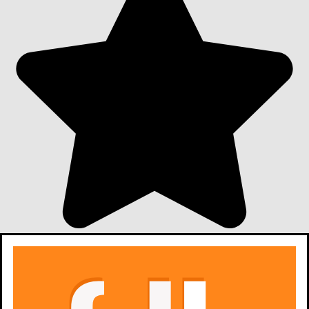
6,6
218
ocen z filmów