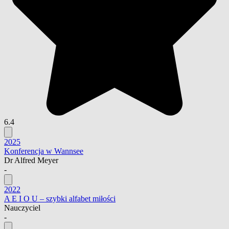
6.4
2025
Konferencja w Wannsee
Dr Alfred Meyer
-
2022
A E I O U – szybki alfabet miłości
Nauczyciel
-