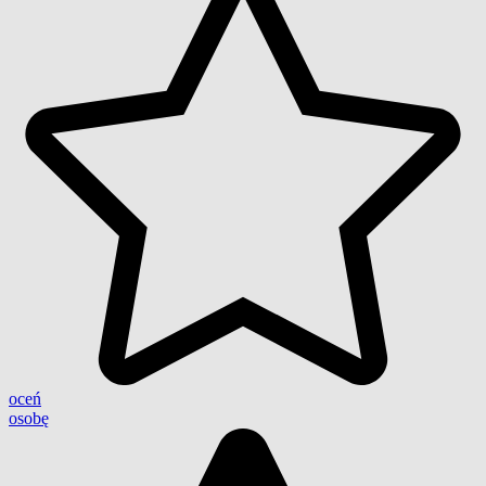
oceń
osobę