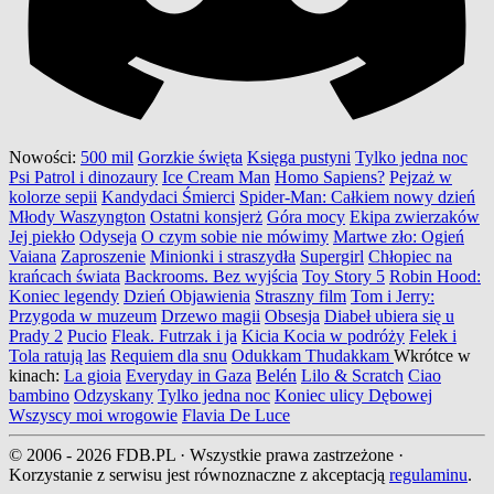
Nowości:
500 mil
Gorzkie święta
Księga pustyni
Tylko jedna noc
Psi Patrol i dinozaury
Ice Cream Man
Homo Sapiens?
Pejzaż w
kolorze sepii
Kandydaci Śmierci
Spider-Man: Całkiem nowy dzień
Młody Waszyngton
Ostatni konsjerż
Góra mocy
Ekipa zwierzaków
Jej piekło
Odyseja
O czym sobie nie mówimy
Martwe zło: Ogień
Vaiana
Zaproszenie
Minionki i straszydła
Supergirl
Chłopiec na
krańcach świata
Backrooms. Bez wyjścia
Toy Story 5
Robin Hood:
Koniec legendy
Dzień Objawienia
Straszny film
Tom i Jerry:
Przygoda w muzeum
Drzewo magii
Obsesja
Diabeł ubiera się u
Prady 2
Pucio
Fleak. Futrzak i ja
Kicia Kocia w podróży
Felek i
Tola ratują las
Requiem dla snu
Odukkam Thudakkam
Wkrótce w
kinach:
La gioia
Everyday in Gaza
Belén
Lilo & Scratch
Ciao
bambino
Odzyskany
Tylko jedna noc
Koniec ulicy Dębowej
Wszyscy moi wrogowie
Flavia De Luce
© 2006 - 2026 FDB.PL · Wszystkie prawa zastrzeżone ·
Korzystanie z serwisu jest równoznaczne z akceptacją
regulaminu
.