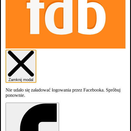
osobę
Dodaj do listy
Listy
Zamknij modal
Nie udało się załadować logowania przez Facebooka. Spróbuj
ponownie.
0
osób
lubi
Filmografia