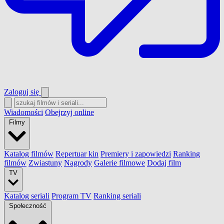
Zaloguj się
Wiadomości
Obejrzyj online
Filmy
Katalog filmów
Repertuar kin
Premiery i zapowiedzi
Ranking
filmów
Zwiastuny
Nagrody
Galerie filmowe
Dodaj film
TV
Katalog seriali
Program TV
Ranking seriali
Społeczność