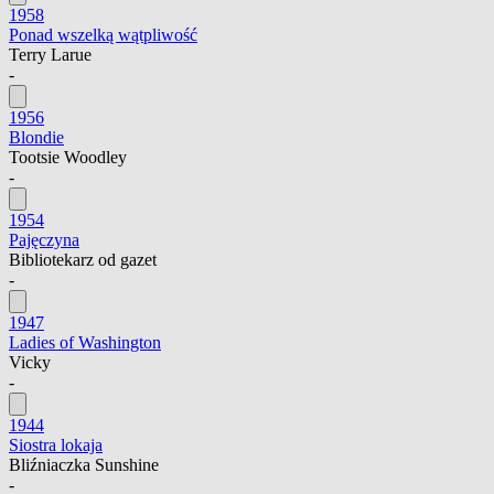
1958
Ponad wszelką wątpliwość
Terry Larue
-
1956
Blondie
Tootsie Woodley
-
1954
Pajęczyna
Bibliotekarz od gazet
-
1947
Ladies of Washington
Vicky
-
1944
Siostra lokaja
Bliźniaczka Sunshine
-