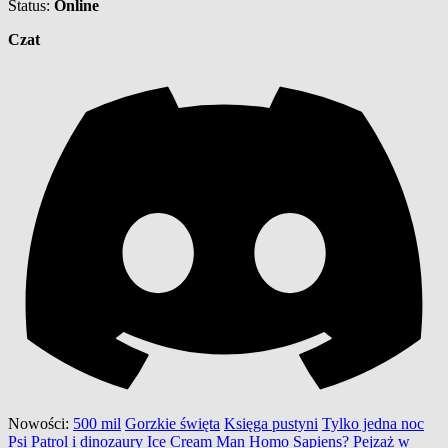
Status:
Online
Czat
Nowości:
500 mil
Gorzkie święta
Księga pustyni
Tylko jedna noc
Psi Patrol i dinozaury
Ice Cream Man
Homo Sapiens?
Pejzaż w