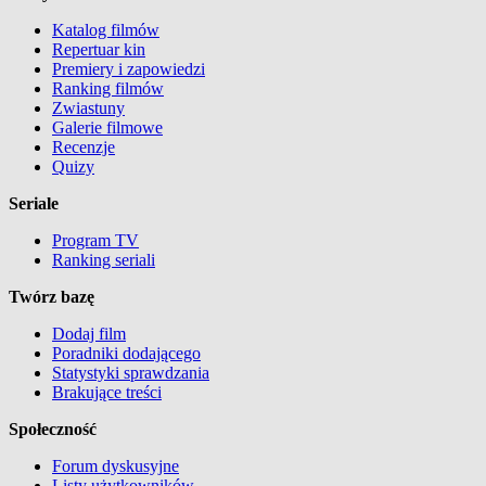
Katalog filmów
Repertuar kin
Premiery i zapowiedzi
Ranking filmów
Zwiastuny
Galerie filmowe
Recenzje
Quizy
Seriale
Program TV
Ranking seriali
Twórz bazę
Dodaj film
Poradniki dodającego
Statystyki sprawdzania
Brakujące treści
Społeczność
Forum dyskusyjne
Listy użytkowników