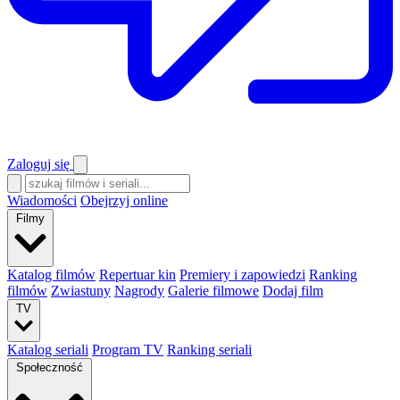
Zaloguj się
Wiadomości
Obejrzyj online
Filmy
Katalog filmów
Repertuar kin
Premiery i zapowiedzi
Ranking
filmów
Zwiastuny
Nagrody
Galerie filmowe
Dodaj film
TV
Katalog seriali
Program TV
Ranking seriali
Społeczność