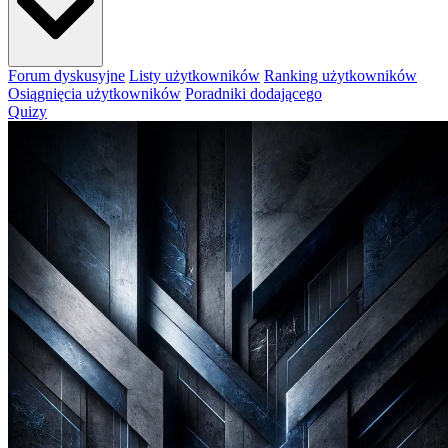
Forum dyskusyjne
Listy użytkowników
Ranking użytkowników
Osiągnięcia użytkowników
Poradniki dodającego
Quizy