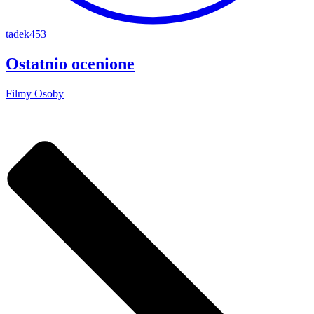
tadek453
Ostatnio ocenione
Filmy
Osoby