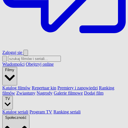
Zaloguj się
Wiadomości
Obejrzyj online
Filmy
Katalog filmów
Repertuar kin
Premiery i zapowiedzi
Ranking
filmów
Zwiastuny
Nagrody
Galerie filmowe
Dodaj film
TV
Katalog seriali
Program TV
Ranking seriali
Społeczność