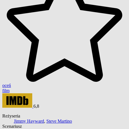
oceń
film
6,8
Reżyseria
Jimmy Hayward
,
Steve Martino
Scenariusz