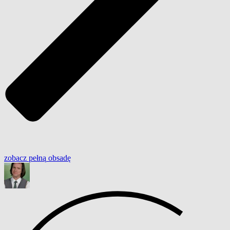
zobacz
pełną
obsadę