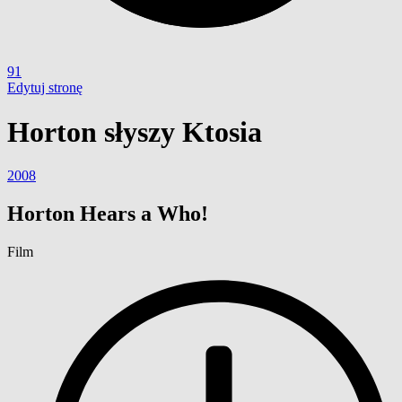
91
Edytuj stronę
Horton słyszy Ktosia
2008
Horton Hears a Who!
Film