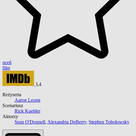
oceń
film
3,4
Reżyseria
Aaron Leong
Scenariusz
Rick Kuebler
Aktorzy
Sean O'Donnell
,
Alexandria DeBerry
,
Stephen Tobolowsky