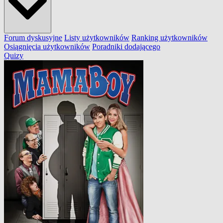
Forum dyskusyjne
Listy użytkowników
Ranking użytkowników
Osiągnięcia użytkowników
Poradniki dodającego
Quizy