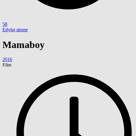
58
Edytuj stronę
Mamaboy
2016
Film