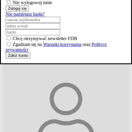
Nie wylogowuj mnie
Zaloguj się
Nie pamiętasz hasła?
Chcę otrzymywać newsletter FDB
Zgadzam się na
Warunki korzystania
oraz
Polityce
zobacz
pełną
obsadę
prywatności
Załóż konto