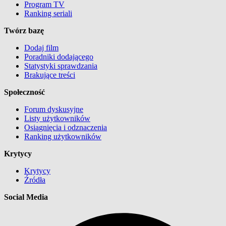
Program TV
Ranking seriali
Twórz bazę
Dodaj film
Poradniki dodającego
Statystyki sprawdzania
Brakujące treści
Społeczność
Forum dyskusyjne
Listy użytkowników
Osiągnięcia i odznaczenia
Ranking użytkowników
Krytycy
Krytycy
Źródła
Social Media