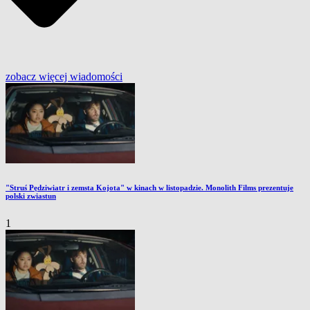
zobacz więcej
wiadomości
"Struś Pędziwiatr i zemsta Kojota" w kinach w listopadzie. Monolith Films prezentuje
polski zwiastun
1