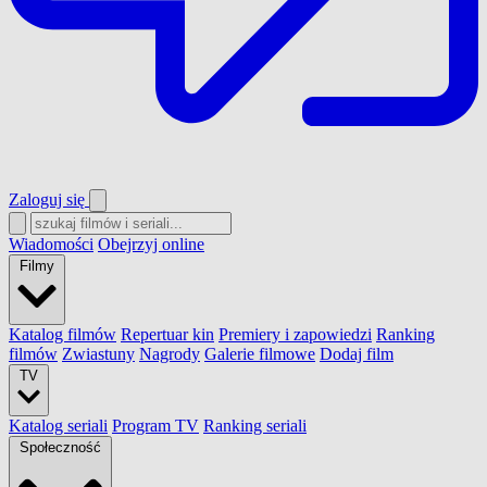
Zaloguj się
Wiadomości
Obejrzyj online
Filmy
Katalog filmów
Repertuar kin
Premiery i zapowiedzi
Ranking
filmów
Zwiastuny
Nagrody
Galerie filmowe
Dodaj film
TV
Katalog seriali
Program TV
Ranking seriali
Społeczność