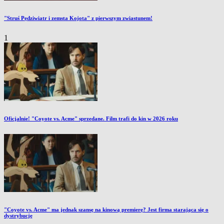
"Struś Pędziwiatr i zemsta Kojota" z pierwszym zwiastunem!
1
Oficjalnie! "Coyote vs. Acme" sprzedane. Film trafi do kin w 2026 roku
"Coyote vs. Acme" ma jednak szansę na kinową premierę? Jest firma starająca się o
dystrybucję