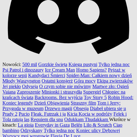
Nowości:
500 mil
Gorzkie święta
Księga pustyni
Tylko jedna noc
Psi Patrol i dinozaury
Ice Cream Man
Homo Sapiens?
Pejzaż w
kolorze sepii
Kandydaci Śmierci
Spider-Man: Całkiem nowy dzień
Młody Waszyngton
Ostatni konsjerż
Góra mocy
Ekipa zwierzaków
Jej piekło
Odyseja
O czym sobie nie mówimy
Martwe zło: Ogień
Vaiana
Zaproszenie
Minionki i straszydła
Supergirl
Chłopiec na
krańcach świata
Backrooms. Bez wyjścia
Toy Story 5
Robin Hood:
Koniec legendy
Dzień Objawienia
Straszny film
Tom i Jerry:
Przygoda w muzeum
Drzewo magii
Obsesja
Diabeł ubiera się u
Prady 2
Pucio
Fleak. Futrzak i ja
Kicia Kocia w podróży
Felek i
Tola ratują las
Requiem dla snu
Odukkam Thudakkam
Wkrótce w
kinach:
La gioia
Everyday in Gaza
Belén
Lilo & Scratch
Ciao
bambino
Odzyskany
Tylko jedna noc
Koniec ulicy Dębowej
Wszyscy moi wrogowie
Flavia De Luce