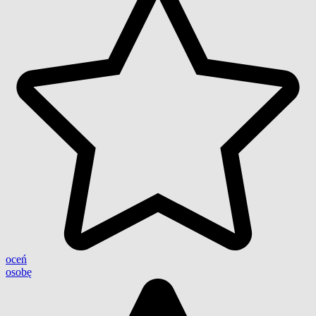
oceń
osobę