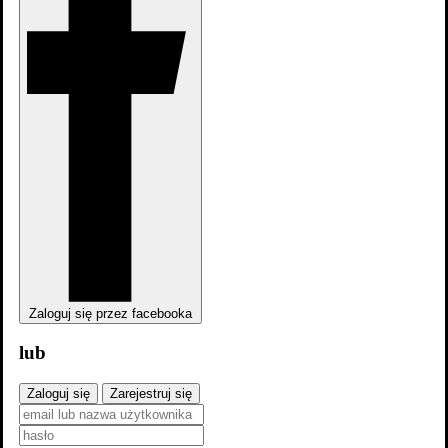
Reżyseria
Zaloguj się przez facebooka
Średnia
lub
Twoja ocena
Rok
Zaloguj się
Zarejestruj się
Struś Pędziwiatr i zemsta Kojota
-