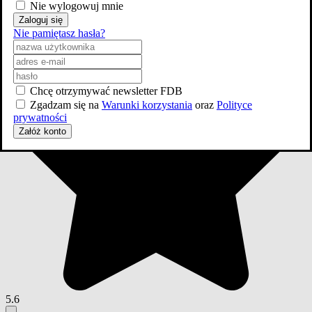
2026
Nie wylogowuj mnie
Wojownicze Żółwie Ninja: Wyjście z cienia
Zaloguj się
Nie pamiętasz hasła?
Chcę otrzymywać newsletter FDB
Zgadzam się na
Warunki korzystania
oraz
Polityce
prywatności
Załóż konto
5.6