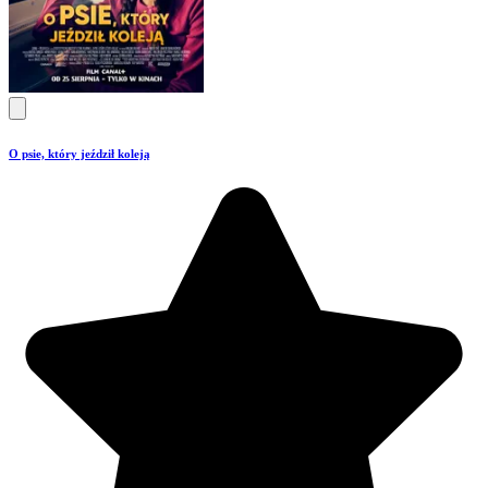
O psie, który jeździł koleją