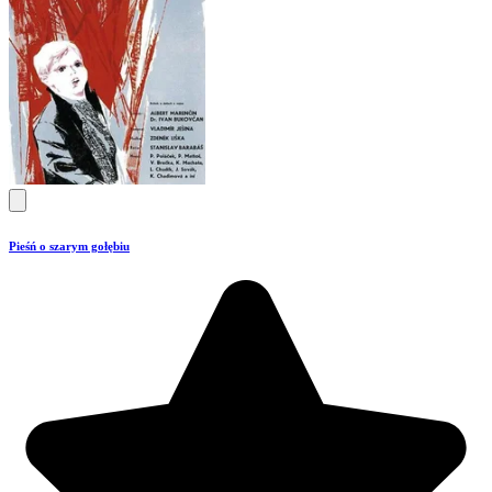
Pieśń o szarym gołębiu