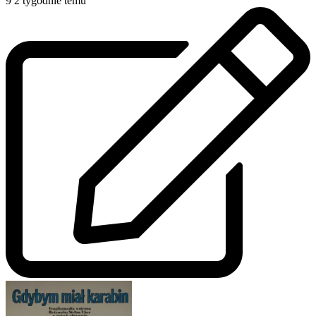
9
2 tygodnie temu