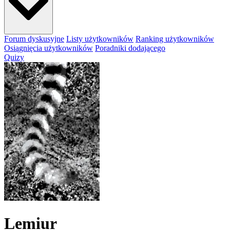
Forum dyskusyjne
Listy użytkowników
Ranking użytkowników
Osiągnięcia użytkowników
Poradniki dodającego
Quizy
Lemiur