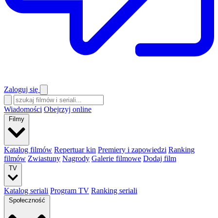
Zaloguj się
Wiadomości
Obejrzyj online
Filmy
Katalog filmów
Repertuar kin
Premiery i zapowiedzi
Ranking
filmów
Zwiastuny
Nagrody
Galerie filmowe
Dodaj film
TV
Katalog seriali
Program TV
Ranking seriali
Społeczność