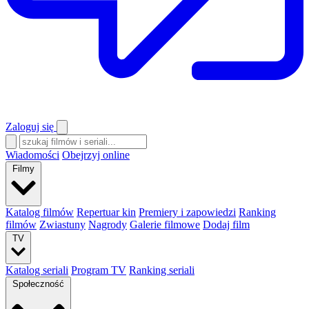
Zaloguj się
Wiadomości
Obejrzyj online
Filmy
Katalog filmów
Repertuar kin
Premiery i zapowiedzi
Ranking
filmów
Zwiastuny
Nagrody
Galerie filmowe
Dodaj film
TV
Katalog seriali
Program TV
Ranking seriali
Społeczność