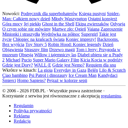
Nowości:
Podręcznik dla superbohaterów
Księga pustyni
Spider-
Man: Całkiem nowy dzień
Młody Waszyngton
Ostatni konsjerż
Góra mocy
Jej piekło
Ghost in the Shell
Ekipa zwierzaków
Odyseja
O czym sobie nie mówimy
Martwe zło: Ogień
Vaiana
Zaproszenie
Minionki i straszydła
Wędrówka na północ
Supergirl
Takie jest
życie
Chłopiec na krańcach świata
Koniec imprezy!
Backrooms.
Bez wyjścia
Toy Story 5
Robin Hood: Koniec legendy
Dzień
Objawienia
Straszny film
Drzewo magii
Tom i Jerry: Przygoda w
muzeum
Obsesja
Willow i tajemniczy las
Diabeł ubiera się u Prady
2
Michael
Pucio
Super Mario Galaxy Film
Kicia Kocia w podróży
Gdzie jest Dory?
WALL·E
Gdzie jest Nemo?
Requiem dla snu
Wkrótce w kinach:
La gioia
Everyday in Gaza
Belén
Lilo & Scratch
Ciao bambino
Psi Patrol i dinozaury
Ice Cream Man
Kandydaci
Śmierci
Homo Sapiens?
Pejzaż w kolorze sepii
© 2006 - 2026 FDB.PL · Wszystkie prawa zastrzeżone ·
Korzystanie z serwisu jest równoznaczne z akceptacją
regulaminu
.
Regulamin
Polityka prywatności
Reklama
Redakcja