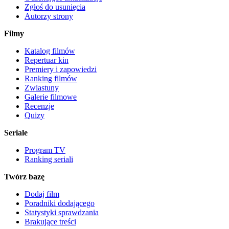
Zgłoś do usunięcia
Autorzy strony
Filmy
Katalog filmów
Repertuar kin
Premiery i zapowiedzi
Ranking filmów
Zwiastuny
Galerie filmowe
Recenzje
Quizy
Seriale
Program TV
Ranking seriali
Twórz bazę
Dodaj film
Poradniki dodającego
Statystyki sprawdzania
Brakujące treści