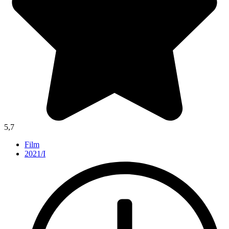
5,7
Film
2021/I