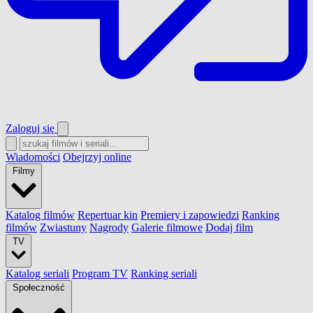
Zaloguj się
Wiadomości
Obejrzyj online
Filmy
Katalog filmów
Repertuar kin
Premiery i zapowiedzi
Ranking
filmów
Zwiastuny
Nagrody
Galerie filmowe
Dodaj film
TV
Katalog seriali
Program TV
Ranking seriali
Społeczność