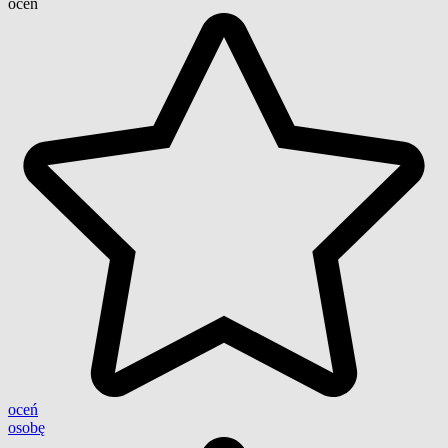
ocen
oceń
osobę