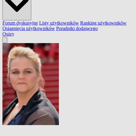
Forum dyskusyjne
Listy użytkowników
Ranking użytkowników
Osiągnięcia użytkowników
Poradniki dodającego
Quizy