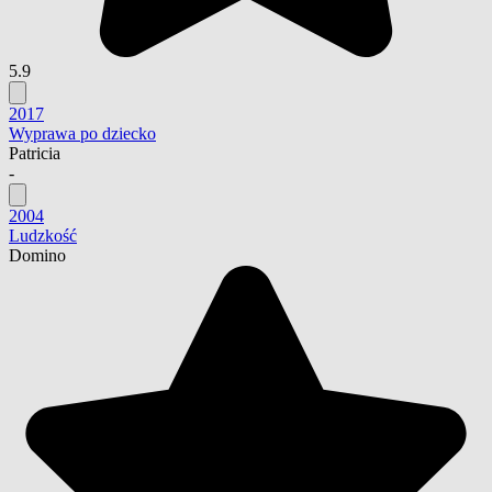
5.9
2017
Wyprawa po dziecko
Patricia
-
2004
Ludzkość
Domino