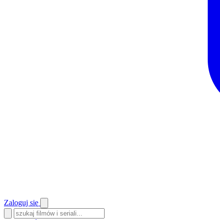
Zaloguj się