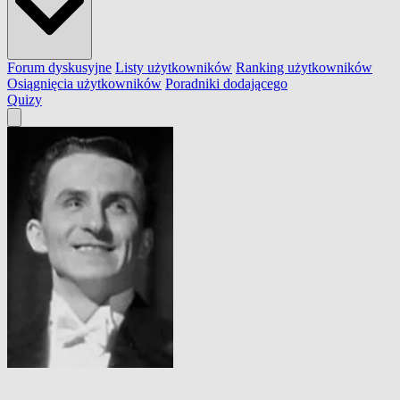
Forum dyskusyjne
Listy użytkowników
Ranking użytkowników
Osiągnięcia użytkowników
Poradniki dodającego
Quizy