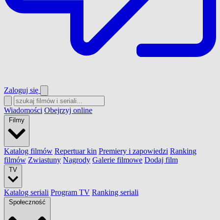
Zaloguj się
Wiadomości
Obejrzyj online
Filmy
Katalog filmów
Repertuar kin
Premiery i zapowiedzi
Ranking
filmów
Zwiastuny
Nagrody
Galerie filmowe
Dodaj film
TV
Katalog seriali
Program TV
Ranking seriali
Społeczność