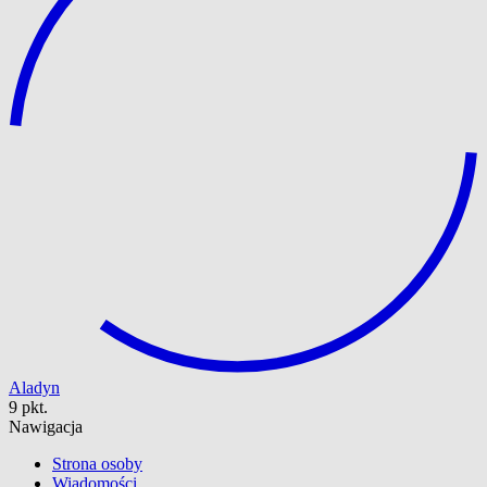
Aladyn
9 pkt.
Nawigacja
Strona osoby
Wiadomości