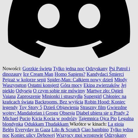
Nowości:
Gorzkie święta
Tylko jedna noc
Odzyskany
Psi Patrol i
dinozaury
Ice Cream Man
Homo Sapiens?
Kandydaci Śmierci
Pejzaż w kolorze sepii
Spider-Man: Całkiem nowy dzień
Młody
Waszyngton
Ostatni konsjerż
Góra mocy
Ekipa zwierzaków
Jej
piekło
Odyseja
O czym sobie nie mówimy
Martwe zło: Ogień
Vaiana
Zaproszenie
Minionki i straszydła
Supergirl
Chłopiec na
krańcach świata
Backrooms. Bez wyjścia
Robin Hood: Koniec
legendy
Toy Story 5
Dzień Objawienia
Straszny film
Gwiezdne
wojny: Mandalorian i Grogu
Obsesja
Diabeł ubiera się u Prady 2
Michael
Pucio
Kicia Kocia w podróży
Tajemnica Ojca Pio
Legalna
blondynka
Odukkam Thudakkam
Wkrótce w kinach:
La gioia
Belén
Everyday in Gaza
Lilo & Scratch
Ciao bambino
Tylko jedna
noc
Koniec ulicy Dębowej
Wszyscy moi wrogowie
Odzyskany