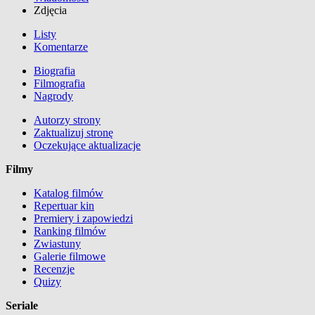
Zdjęcia
Listy
Komentarze
Biografia
Filmografia
Nagrody
Autorzy strony
Zaktualizuj stronę
Oczekujące aktualizacje
Filmy
Katalog filmów
Repertuar kin
Premiery i zapowiedzi
Ranking filmów
Zwiastuny
Galerie filmowe
Recenzje
Quizy
Seriale