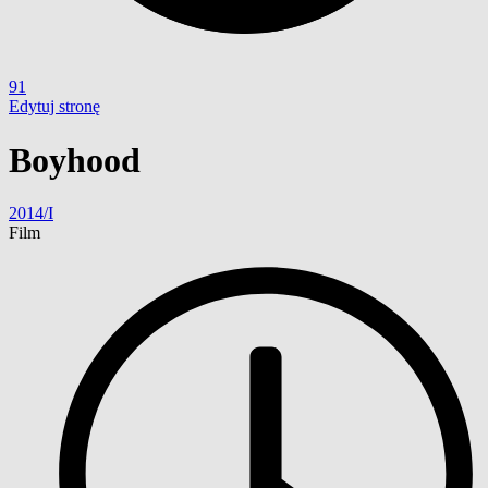
91
Edytuj stronę
Boyhood
2014/I
Film