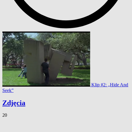
Klip #2: „Hide And
Seek”
Zdjęcia
20