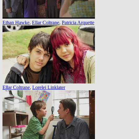
Ethan Hawke
,
Ellar Coltrane
,
Patricia Arquette
Ellar Coltrane
,
Lorelei Linklater