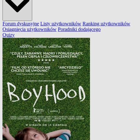
Forum dyskusyjne
Listy użytkowników
Ranking użytkowników
Osiągnięcia użytkowników
Poradniki dodającego
Quizy