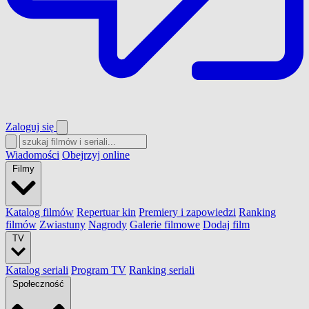
Zaloguj się
Wiadomości
Obejrzyj online
Filmy
Katalog filmów
Repertuar kin
Premiery i zapowiedzi
Ranking
filmów
Zwiastuny
Nagrody
Galerie filmowe
Dodaj film
TV
Katalog seriali
Program TV
Ranking seriali
Społeczność