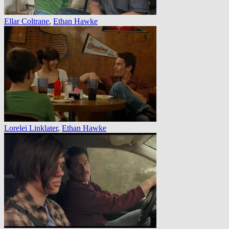
Ellar Coltrane
,
Ethan Hawke
Lorelei Linklater
,
Ethan Hawke