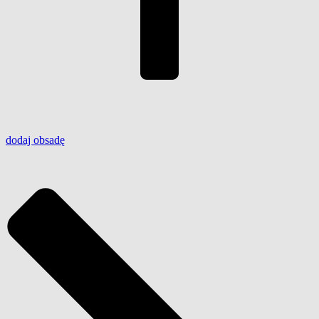
dodaj
obsadę