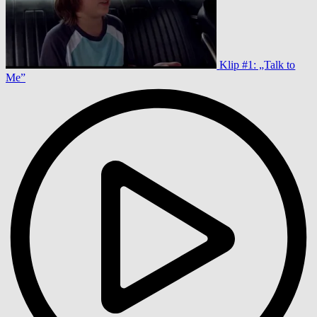
Klip #1: „Talk to
Me”