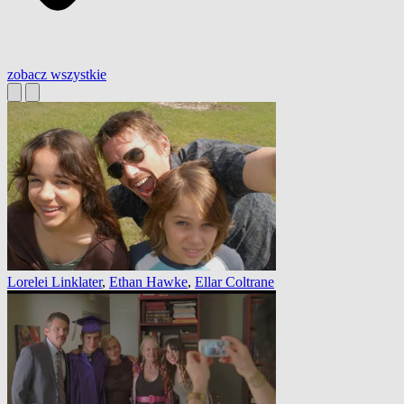
zobacz wszystkie
Lorelei Linklater
,
Ethan Hawke
,
Ellar Coltrane