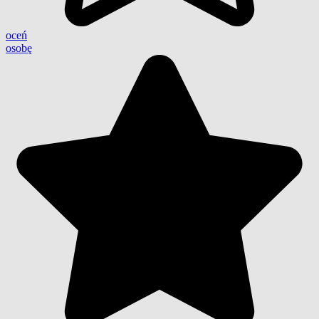
oceń
osobę