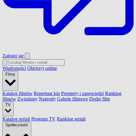
Zaloguj się
Wiadomości
Obejrzyj online
Filmy
Katalog filmów
Repertuar kin
Premiery i zapowiedzi
Ranking
filmów
Zwiastuny
Nagrody
Galerie filmowe
Dodaj film
TV
Katalog seriali
Program TV
Ranking seriali
Społeczność