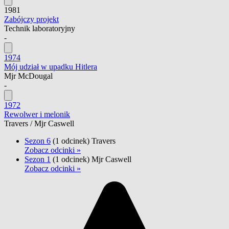
1981
Zabójczy projekt
Technik laboratoryjny
-
1974
Mój udział w upadku Hitlera
Mjr McDougal
-
1972
Rewolwer i melonik
Travers / Mjr Caswell
Sezon 6
(1 odcinek)
Travers
Zobacz odcinki »
Sezon 1
(1 odcinek)
Mjr Caswell
Zobacz odcinki »