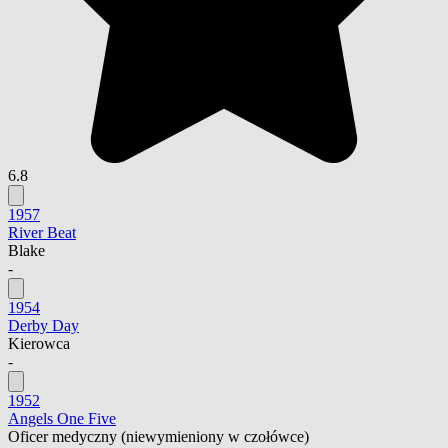
6.8
1957
River Beat
Blake
-
1954
Derby Day
Kierowca
-
1952
Angels One Five
Oficer medyczny
(niewymieniony w czołówce)