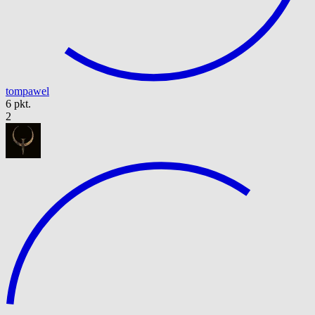
tompawel
6 pkt.
2