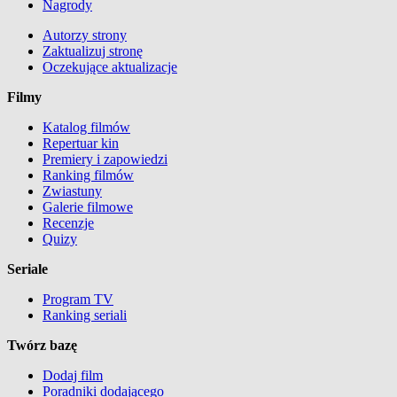
Nagrody
Autorzy strony
Zaktualizuj stronę
Oczekujące aktualizacje
Filmy
Katalog filmów
Repertuar kin
Premiery i zapowiedzi
Ranking filmów
Zwiastuny
Galerie filmowe
Recenzje
Quizy
Seriale
Program TV
Ranking seriali
Twórz bazę
Dodaj film
Poradniki dodającego