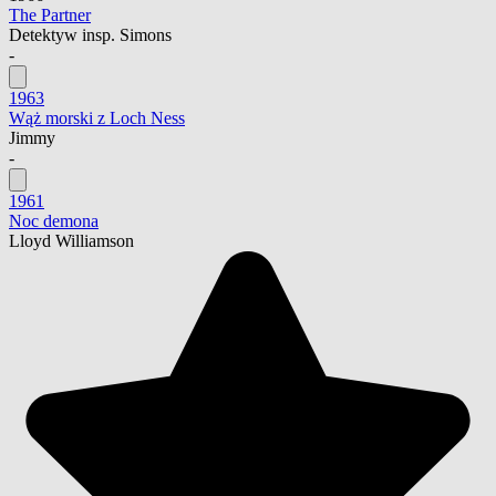
The Partner
Detektyw insp. Simons
-
1963
Wąż morski z Loch Ness
Jimmy
-
1961
Noc demona
Lloyd Williamson