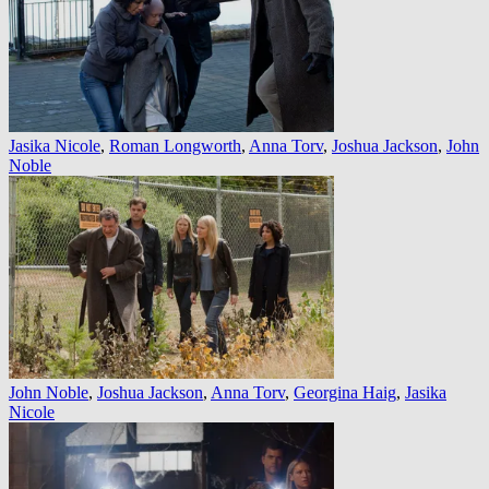
Jasika Nicole
,
Roman Longworth
,
Anna Torv
,
Joshua Jackson
,
John
Noble
John Noble
,
Joshua Jackson
,
Anna Torv
,
Georgina Haig
,
Jasika
Nicole