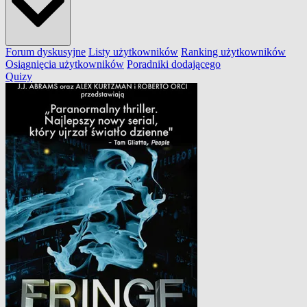
Forum dyskusyjne
Listy użytkowników
Ranking użytkowników
Osiągnięcia użytkowników
Poradniki dodającego
Quizy