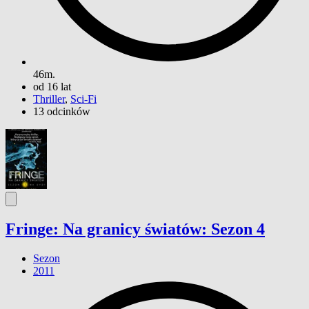
46m.
od 16 lat
Thriller
,
Sci-Fi
13 odcinków
Fringe: Na granicy światów: Sezon 4
Sezon
2011