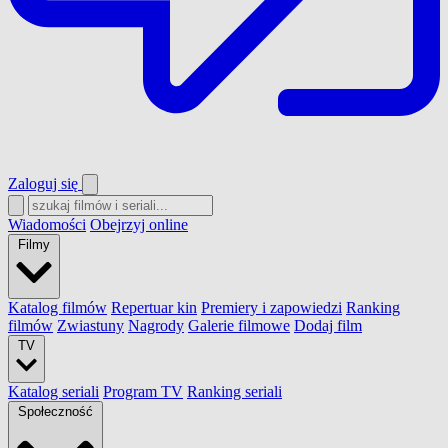
Zaloguj się
Wiadomości
Obejrzyj online
Filmy
Katalog filmów
Repertuar kin
Premiery i zapowiedzi
Ranking
filmów
Zwiastuny
Nagrody
Galerie filmowe
Dodaj film
TV
Katalog seriali
Program TV
Ranking seriali
Społeczność