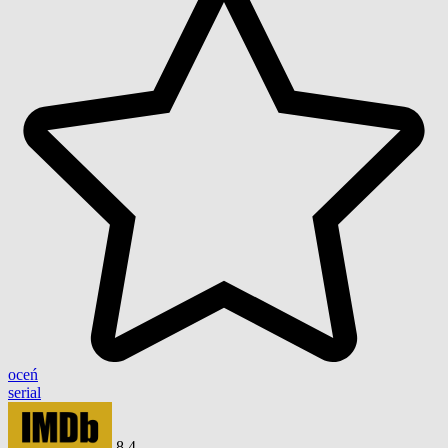
oceń
serial
8,4