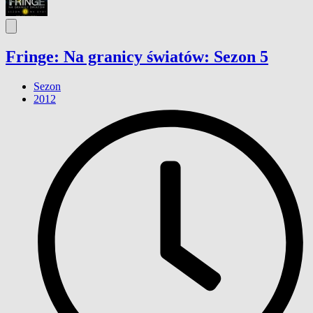
Fringe: Na granicy światów: Sezon 5
Sezon
2012