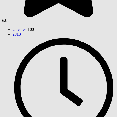
6,9
Odcinek
100
2013