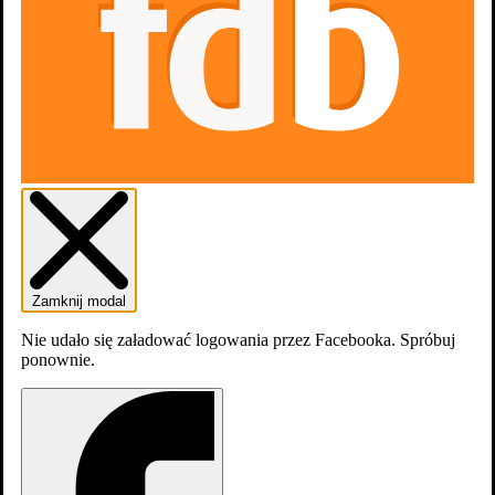
Scenariusz
Średnia
Twoja ocena
Rok
Agentka McCall
(również) (realizacja)
Zamknij modal
Sezon 5
(2 odcinki)
(realizacja)
Zobacz odcinki »
Nie udało się załadować logowania przez Facebooka. Spróbuj
Sezon 4
(10 odcinków)
(realizacja)
ponownie.
Zobacz odcinki »
Sezon 3
(17 odcinków)
(realizacja)
Zobacz odcinki »
Zobacz wszystkie 5 sezony »
-