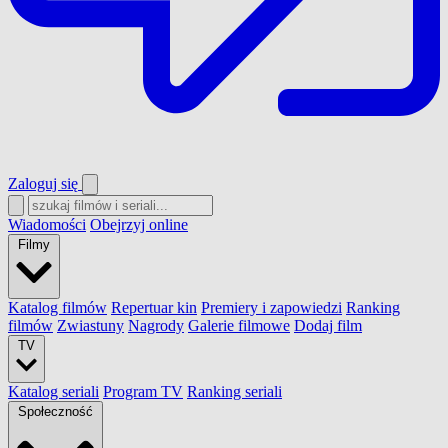
Zaloguj się
Wiadomości
Obejrzyj online
Filmy
Katalog filmów
Repertuar kin
Premiery i zapowiedzi
Ranking
filmów
Zwiastuny
Nagrody
Galerie filmowe
Dodaj film
TV
Katalog seriali
Program TV
Ranking seriali
Społeczność