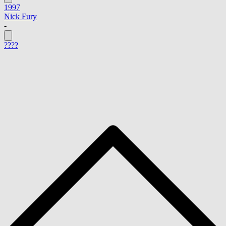
1997
Nick Fury
-
????