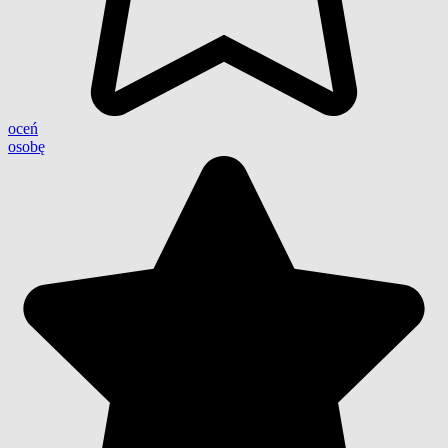
oceń
osobę