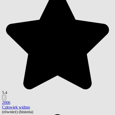
5.4
2006
Człowiek widmo
(również) (historia)