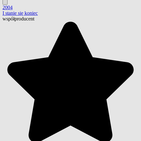
2004
I stanie się koniec
współproducent