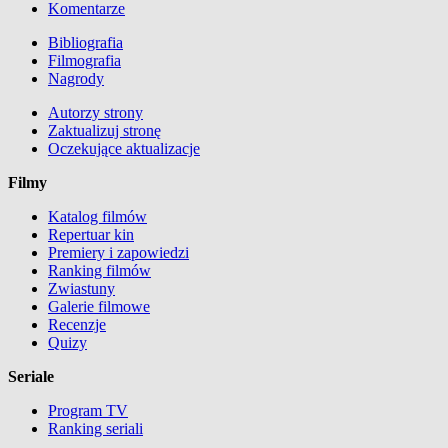
Komentarze
Bibliografia
Filmografia
Nagrody
Autorzy strony
Zaktualizuj stronę
Oczekujące aktualizacje
Filmy
Katalog filmów
Repertuar kin
Premiery i zapowiedzi
Ranking filmów
Zwiastuny
Galerie filmowe
Recenzje
Quizy
Seriale
Program TV
Ranking seriali