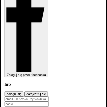
Rok
Schwarzwaldfahrt aus Liebeskummer
-
1974
Auch ich war nur ein mittelmäßiger Schüler
-
1974
Alter Kahn und junge Liebe
-
1973
Unser Willi ist der Beste
-
1971
Zaloguj się przez facebooka
Morgen fällt die Schule aus
-
lub
1971
Zaloguj się
Zarejestruj się
Zwanzig Mädchen und die Pauker: Heute steht die Penne Kopf
-