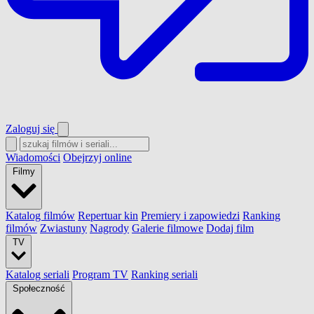
Zaloguj się
Wiadomości
Obejrzyj online
Filmy
Katalog filmów
Repertuar kin
Premiery i zapowiedzi
Ranking
filmów
Zwiastuny
Nagrody
Galerie filmowe
Dodaj film
TV
Katalog seriali
Program TV
Ranking seriali
Społeczność