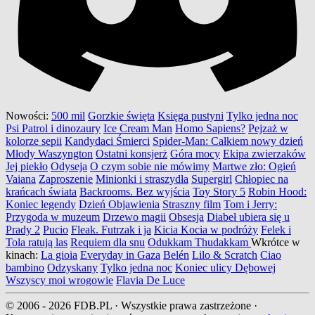
Nowości:
500 mil
Gorzkie święta
Księga pustyni
Tylko jedna noc
Psi Patrol i dinozaury
Ice Cream Man
Homo Sapiens?
Pejzaż w
kolorze sepii
Kandydaci Śmierci
Spider-Man: Całkiem nowy dzień
Młody Waszyngton
Ostatni konsjerż
Góra mocy
Ekipa zwierzaków
Jej piekło
Odyseja
O czym sobie nie mówimy
Martwe zło: Ogień
Vaiana
Zaproszenie
Minionki i straszydła
Supergirl
Chłopiec na
krańcach świata
Backrooms. Bez wyjścia
Toy Story 5
Robin Hood:
Koniec legendy
Dzień Objawienia
Straszny film
Tom i Jerry:
Przygoda w muzeum
Drzewo magii
Obsesja
Diabeł ubiera się u
Prady 2
Pucio
Fleak. Futrzak i ja
Kicia Kocia w podróży
Felek i
Tola ratują las
Requiem dla snu
Odukkam Thudakkam
Wkrótce w
kinach:
La gioia
Everyday in Gaza
Belén
Lilo & Scratch
Ciao
bambino
Odzyskany
Tylko jedna noc
Koniec ulicy Dębowej
Wszyscy moi wrogowie
Flavia De Luce
© 2006 - 2026 FDB.PL · Wszystkie prawa zastrzeżone ·