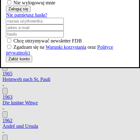
Nie wylogowuj mnie
1970
Hurra, die Schule brennt
Zaloguj się
-
Nie pamiętasz hasła?
1969
Der Mörderclub von Brooklyn
-
Chcę otrzymywać newsletter FDB
Zgadzam się na
Warunki korzystania
oraz
Polityce
1967
prywatności
Heidi
Załóż konto
-
1965
Heimweh nach St. Pauli
-
1963
Die lustige Witwe
-
1962
André und Ursula
-