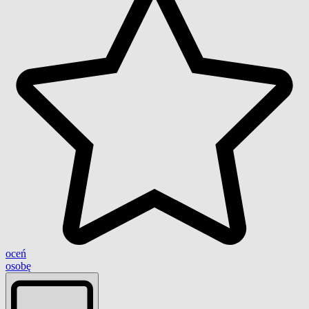
oceń
osobę