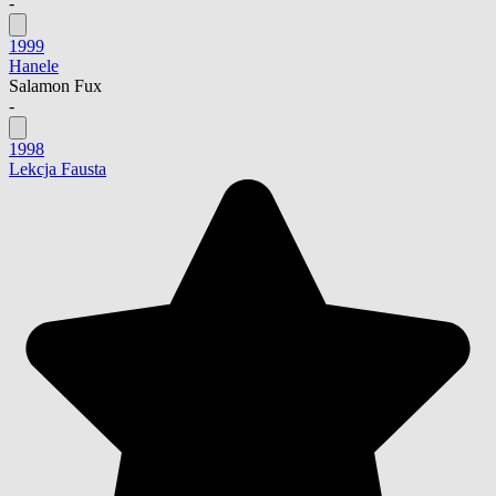
-
1999
Hanele
Salamon Fux
-
1998
Lekcja Fausta