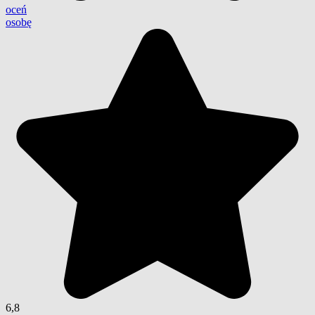
oceń
osobę
6,8