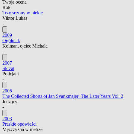
Twoja ocena
Rok
Trzy sezony w piekle
Viktor Lukas
-
2009
Ogólniak
Kolman, ojciec Michala
-
2007
Skrzat
Policjant
-
2005
The Collected Shorts of Jan Svankmajer: The Later Years Vol. 2
Jedzący
-
2003
Praskie opowieści
Mężczyzna w metrze