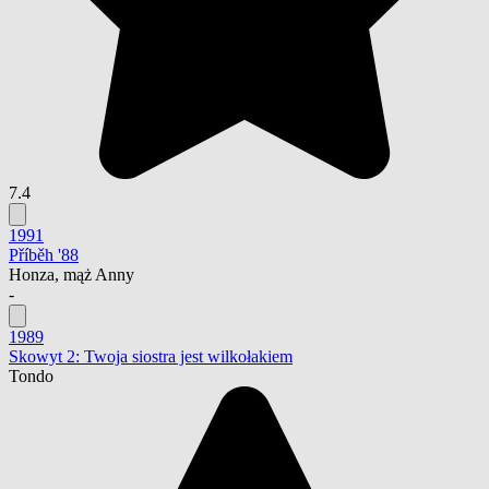
7.4
1991
Příběh '88
Honza, mąż Anny
-
1989
Skowyt 2: Twoja siostra jest wilkołakiem
Tondo