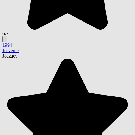
6.7
1994
Jedzenie
Jedzący