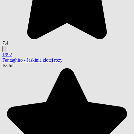
7.4
1992
Fantaghiro - Jaskinia złotej róży
Issibil