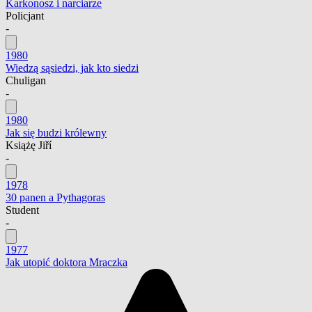
Karkonosz i narciarze
Policjant
-
1980
Wiedzą sąsiedzi, jak kto siedzi
Chuligan
-
1980
Jak się budzi królewny
Książę Jiří
-
1978
30 panen a Pythagoras
Student
-
1977
Jak utopić doktora Mraczka