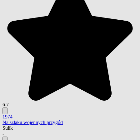
6.7
1974
Na szlaku wojennych przygód
Sulík
-