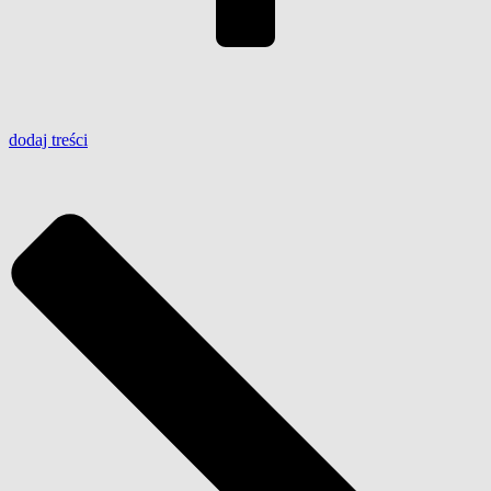
dodaj
treści