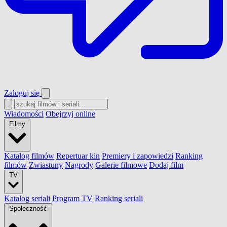
Zaloguj się
Wiadomości
Obejrzyj online
Filmy
Katalog filmów
Repertuar kin
Premiery i zapowiedzi
Ranking
filmów
Zwiastuny
Nagrody
Galerie filmowe
Dodaj film
TV
Katalog seriali
Program TV
Ranking seriali
Społeczność