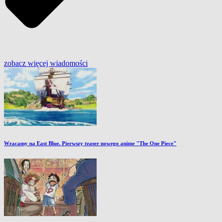
zobacz więcej
wiadomości
Wracamy na East Blue. Pierwszy teaser nowego anime "The One Piece"