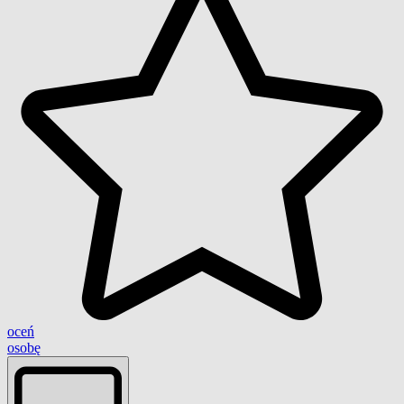
oceń
osobę