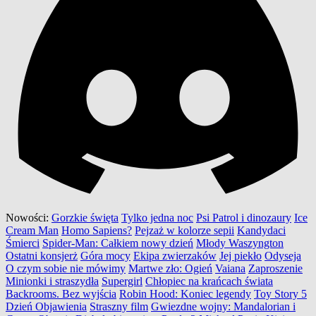
Nowości:
Gorzkie święta
Tylko jedna noc
Psi Patrol i dinozaury
Ice
Cream Man
Homo Sapiens?
Pejzaż w kolorze sepii
Kandydaci
Śmierci
Spider-Man: Całkiem nowy dzień
Młody Waszyngton
Ostatni konsjerż
Góra mocy
Ekipa zwierzaków
Jej piekło
Odyseja
O czym sobie nie mówimy
Martwe zło: Ogień
Vaiana
Zaproszenie
Minionki i straszydła
Supergirl
Chłopiec na krańcach świata
Backrooms. Bez wyjścia
Robin Hood: Koniec legendy
Toy Story 5
Dzień Objawienia
Straszny film
Gwiezdne wojny: Mandalorian i