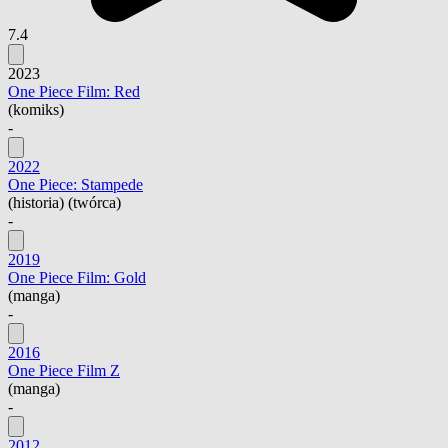
7.4
2023
One Piece Film: Red
(komiks)
-
2022
One Piece: Stampede
(historia) (twórca)
-
2019
One Piece Film: Gold
(manga)
-
2016
One Piece Film Z
(manga)
-
2012