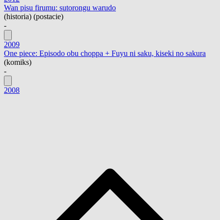
Wan pisu firumu: sutorongu warudo
(historia) (postacie)
-
2009
One piece: Episodo obu choppa + Fuyu ni saku, kiseki no sakura
(komiks)
-
2008