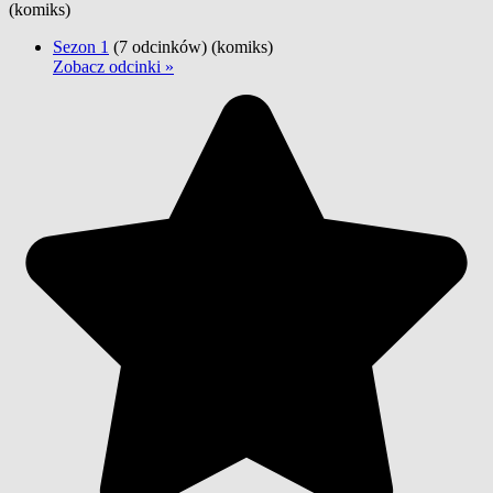
(komiks)
Sezon 1
(7 odcinków)
(komiks)
Zobacz odcinki »