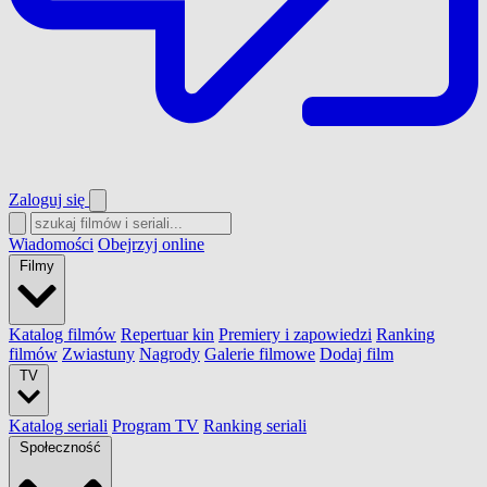
Zaloguj się
Wiadomości
Obejrzyj online
Filmy
Katalog filmów
Repertuar kin
Premiery i zapowiedzi
Ranking
filmów
Zwiastuny
Nagrody
Galerie filmowe
Dodaj film
TV
Katalog seriali
Program TV
Ranking seriali
Społeczność