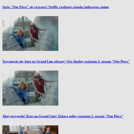
Seria "One Piece" się rozrasta! Netflix realizuje remake kultowego anime
Trzymajcie się, kurs na Grand Line obrany! Oto finalny zwiastun 2. sezonu "One Piece"
Ahoj przygodo! Kurs na Grand Line! Zobacz pełny zwiastun 2. sezonu "One Piece"