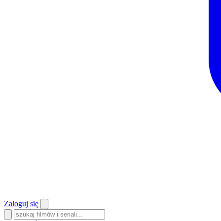
Zaloguj się