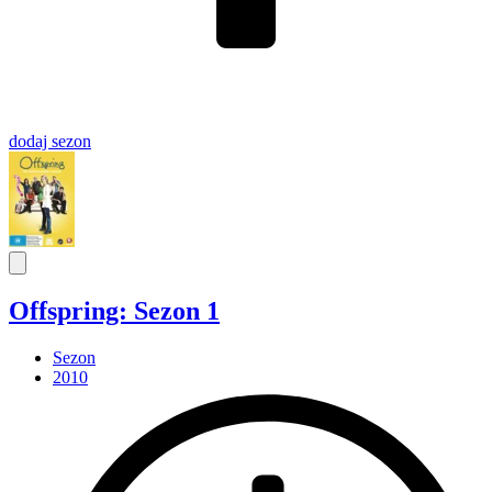
dodaj
sezon
Offspring: Sezon 1
Sezon
2010