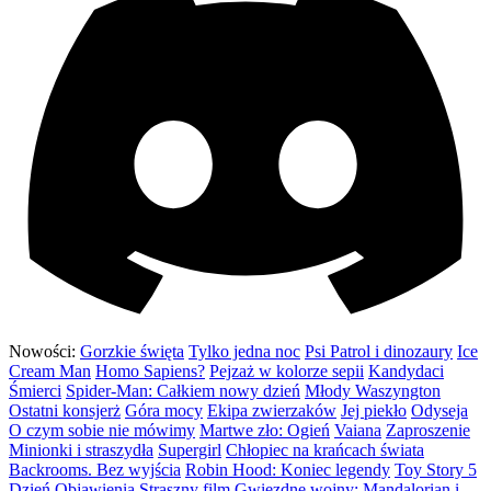
Nowości:
Gorzkie święta
Tylko jedna noc
Psi Patrol i dinozaury
Ice
Cream Man
Homo Sapiens?
Pejzaż w kolorze sepii
Kandydaci
Śmierci
Spider-Man: Całkiem nowy dzień
Młody Waszyngton
Ostatni konsjerż
Góra mocy
Ekipa zwierzaków
Jej piekło
Odyseja
O czym sobie nie mówimy
Martwe zło: Ogień
Vaiana
Zaproszenie
Minionki i straszydła
Supergirl
Chłopiec na krańcach świata
Backrooms. Bez wyjścia
Robin Hood: Koniec legendy
Toy Story 5
Dzień Objawienia
Straszny film
Gwiezdne wojny: Mandalorian i