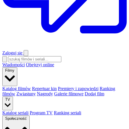
Zaloguj się
Wiadomości
Obejrzyj online
Filmy
Katalog filmów
Repertuar kin
Premiery i zapowiedzi
Ranking
filmów
Zwiastuny
Nagrody
Galerie filmowe
Dodaj film
TV
Katalog seriali
Program TV
Ranking seriali
Społeczność