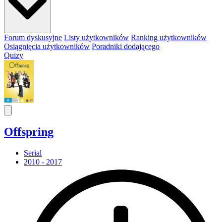
Forum dyskusyjne
Listy użytkowników
Ranking użytkowników
Osiągnięcia użytkowników
Poradniki dodającego
Quizy
Offspring
Serial
2010 - 2017