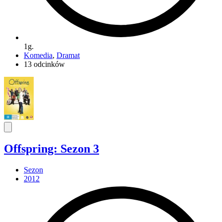
1g.
Komedia
,
Dramat
13 odcinków
Offspring: Sezon 3
Sezon
2012