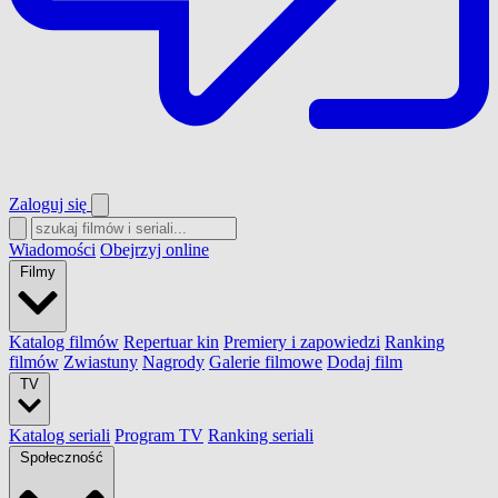
Zaloguj się
Wiadomości
Obejrzyj online
Filmy
Katalog filmów
Repertuar kin
Premiery i zapowiedzi
Ranking
filmów
Zwiastuny
Nagrody
Galerie filmowe
Dodaj film
TV
Katalog seriali
Program TV
Ranking seriali
Społeczność