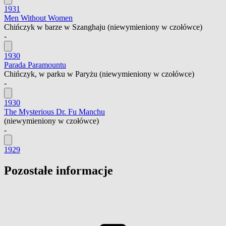
1931
Men Without Women
Chińczyk w barze w Szanghaju
(niewymieniony w czołówce)
-
1930
Parada Paramountu
Chińczyk, w parku w Paryżu
(niewymieniony w czołówce)
-
1930
The Mysterious Dr. Fu Manchu
(niewymieniony w czołówce)
-
1929
Pozostałe informacje