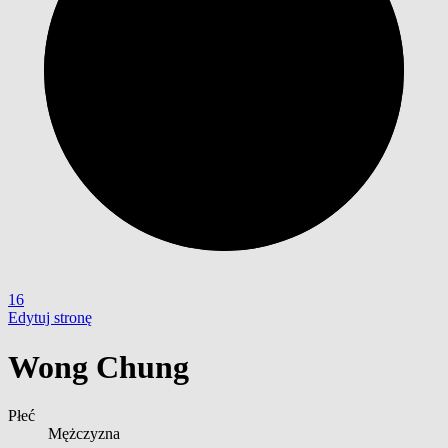
16
Edytuj stronę
Wong Chung
Płeć
Mężczyzna