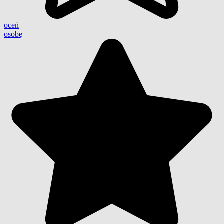
oceń
osobę