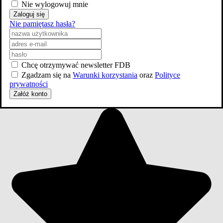
Przedmieście
Nie wylogowuj mnie
Zirytowany chińczyk
(niewymieniony w czołówce)
Zaloguj się
-
Nie pamiętasz hasła?
1933
Tygrys Pacyfiku
Chiński pracownik pralni
(niewymieniony w czołówce)
Chcę otrzymywać newsletter FDB
-
Zgadzam się na
Warunki korzystania
oraz
Polityce
prywatności
1932
Szanghaj Ekspres
Załóż konto
Chiński urzędnik
(niewymieniony w czołówce)