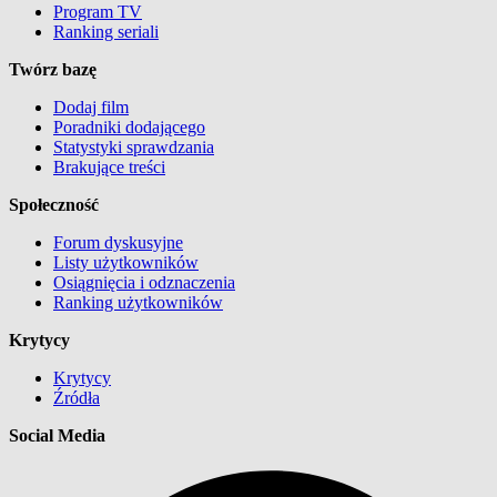
Program TV
Ranking seriali
Twórz bazę
Dodaj film
Poradniki dodającego
Statystyki sprawdzania
Brakujące treści
Społeczność
Forum dyskusyjne
Listy użytkowników
Osiągnięcia i odznaczenia
Ranking użytkowników
Krytycy
Krytycy
Źródła
Social Media